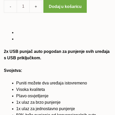
Dodaj u košaricu
2x
Brzi
auto
punjač
USB
12V
za
2x USB punjač auto pogodan za punjenje svih uređaja
sve
s USB priključkom.
mobilne
telefone
Svojstva:
količina
Puniti možete dva uređaja istovremeno
Visoka kvaliteta
Plavo osvjetljenje
1x ulaz za brzo punjenje
1x ulaz za jednostavno punjenje