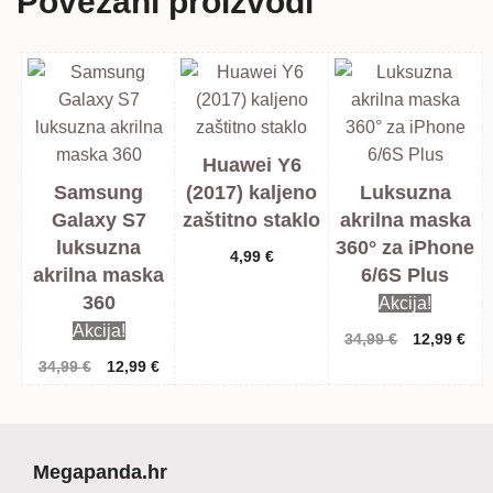
Povezani proizvodi
Huawei Y6
Samsung
(2017) kaljeno
Luksuzna
Galaxy S7
zaštitno staklo
akrilna maska
luksuzna
360° za iPhone
4,99
€
akrilna maska
6/6S Plus
360
Akcija!
Akcija!
Izvorna
Tre
34,99
€
12,99
€
cijena
cij
Izvorna
Trenutna
34,99
€
12,99
€
bila
je:
cijena
cijena
je:
12,
bila
je:
34,99 €.
je:
12,99 €.
34,99 €.
Megapanda.hr