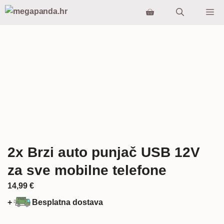
Preskoči
Iz
na
sadržaj
2x Brzi auto punjač USB 12V
za sve mobilne telefone
14,99
€
+
Besplatna dostava