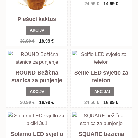
Izvorna
Trenutna
24,99
€
14,99
€
cijena
cijena
bila
je:
Plešući kaktus
je:
14,99 €.
24,99 €.
AKCIJA!
Izvorna
Trenutna
36,99
€
18,99
€
cijena
cijena
bila
je:
je:
18,99 €.
36,99 €.
ROUND Bežična
Selfie LED svjetlo za
stanica za punjenje
telefon
AKCIJA!
AKCIJA!
Izvorna
Trenutna
Izvorna
Trenutna
30,99
€
16,99
€
24,50
€
16,99
€
cijena
cijena
cijena
cijena
bila
je:
bila
je:
je:
16,99 €.
je:
16,99 €.
30,99 €.
24,50 €.
Solarno LED svjetlo
SQUARE bežična