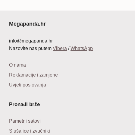
cijena
cijena
cijena
cijena
bila
je:
bila
je:
je:
12,99 €.
je:
9,99 €.
17,99 €.
14,99 €.
Megapanda.hr
info@megapanda.hr
Nazovite nas putem
Vibera
/
WhatsApp
O nama
Reklamacije i zamjene
Uvjeti poslovanja
Pronađi brže
Pametni satovi
Slušalice i zvučniki