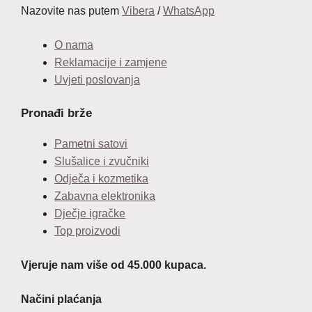
Nazovite nas putem
Vibera
/
WhatsApp
O nama
Reklamacije i zamjene
Uvjeti poslovanja
Pronađi brže
Pametni satovi
Slušalice i zvučniki
Odječa i kozmetika
Zabavna elektronika
Dječje igračke
Top proizvodi
Vjeruje nam više od 45.000 kupaca.
Načini plaćanja