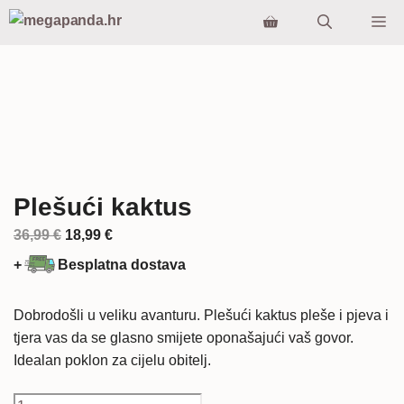
Preskoči
Iz
na
sadržaj
Plešući kaktus
Izvorna
Trenutna
36,99
€
18,99
€
cijena
cijena
+
Besplatna dostava
bila
je:
je:
18,99 €.
Dobrodošli u veliku avanturu. Plešući kaktus pleše i pjeva i
36,99 €.
tjera vas da se glasno smijete oponašajući vaš govor.
Idealan poklon za cijelu obitelj.
Plešući