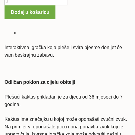
kaktus
Dodaj u košaricu
količina
Interaktivna igračka koja pleše i svira pjesme donijet će
vam beskrajnu zabavu.
Odličan poklon za cijelu obitelj!
Plešući kaktus prikladan je za djecu od 36 mjeseci do 7
godina.
Kaktus ima značajku u kojoj može oponašati zvučni zvuk.
Na primjer vi oponašate pticu i ona ponavlja zvuk koji je
upravo čula. Izvrsna igračka koja može odvratiti pažnju