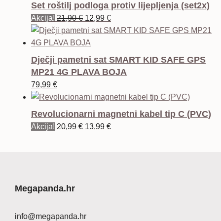
Set roštilj podloga protiv lijepljenja (set2x)
Izvorna
Trenutna
Akcija!
21,90
€
12,99
€
cijena
cijena
bila
je:
je:
12,99 €.
Dječji pametni sat SMART KID SAFE GPS
21,90 €.
MP21 4G PLAVA BOJA
79,99
€
Revolucionarni magnetni kabel tip C (PVC)
Izvorna
Trenutna
Akcija!
20,99
€
13,99
€
cijena
cijena
bila
je:
je:
13,99 €.
20,99 €.
Megapanda.hr
info@megapanda.hr