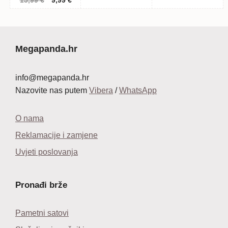
15,99
€
9,99
€
bila
je:
bila
je:
cijena
cijena
je:
27,99 €.
je:
11
bila
je:
42,00 €.
350,00 €.
je:
9,99 €.
15,99 €.
Megapanda.hr
info@megapanda.hr
Nazovite nas putem
Vibera
/
WhatsApp
O nama
Reklamacije i zamjene
Uvjeti poslovanja
Pronađi brže
Pametni satovi