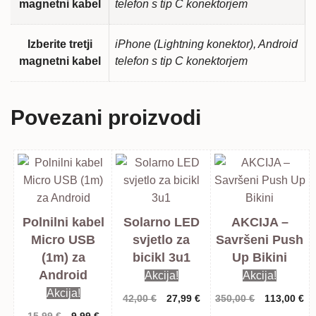
magnetni kabel
telefon s tip C konektorjem
Izberite tretji
iPhone (Lightning konektor), Android
magnetni kabel
telefon s tip C konektorjem
Povezani proizvodi
Polnilni kabel
Solarno LED
AKCIJA –
Micro USB
svjetlo za
Savršeni Push
(1m) za
bicikl 3u1
Up Bikini
Android
Akcija!
Akcija!
Akcija!
Izvorna
Trenutna
Izvorna
Tr
42,00
€
27,99
€
350,00
€
113,00
€
cijena
cijena
cijena
ci
Izvorna
Trenutna