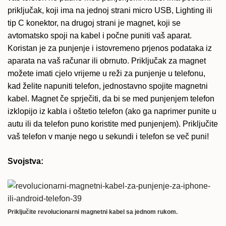
priključak, koji ima na jednoj strani micro USB, Lighting ili
tip C konektor, na drugoj strani je magnet, koji se
avtomatsko spoji na kabel i počne puniti vaš aparat.
Koristan je za punjenje i istovremeno prjenos podataka iz
aparata na vaš računar ili obrnuto. Priključak za magnet
možete imati cjelo vrijeme u reži za punjenje u telefonu,
kad želite napuniti telefon, jednostavno spojite magnetni
kabel. Magnet če sprječiti, da bi se med punjenjem telefon
izklopijo iz kabla i oštetio telefon (ako ga naprimer punite u
autu ili da telefon puno koristite med punjenjem). Priključite
vaš telefon v manje nego u sekundi i telefon se več puni!
Svojstva:
Priključite revolucionarni magnetni kabel sa jednom rukom.