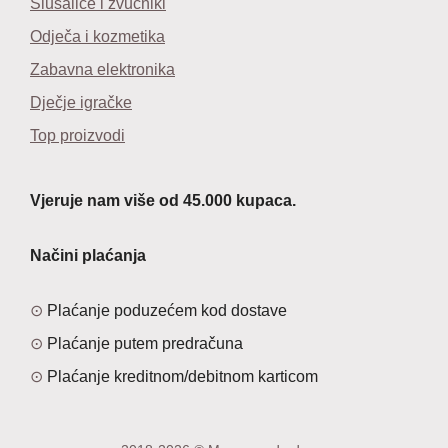
Slušalice i zvučniki
Odječa i kozmetika
Zabavna elektronika
Dječje igračke
Top proizvodi
Vjeruje nam više od 45.000 kupaca.
Načini plaćanja
Plaćanje poduzećem kod dostave
Plaćanje putem predračuna
Plaćanje kreditnom/debitnom karticom