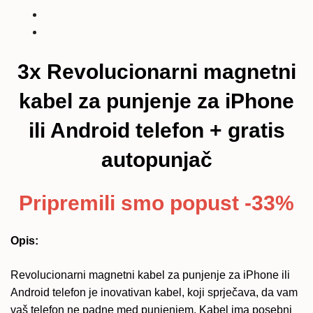
za
punjenje
za
iPhone
3x Revolucionarni magnetni
ili
Android
kabel za punjenje za iPhone
telefon
ili Android telefon + gratis
+
gratis
autopunjač
autopunjač
količina
Pripremili smo popust -33%
Opis:
Revolucionarni magnetni kabel za punjenje za iPhone ili
Android telefon je inovativan kabel, koji sprječava, da vam
vaš telefon ne padne med punjenjem. Kabel ima posebni