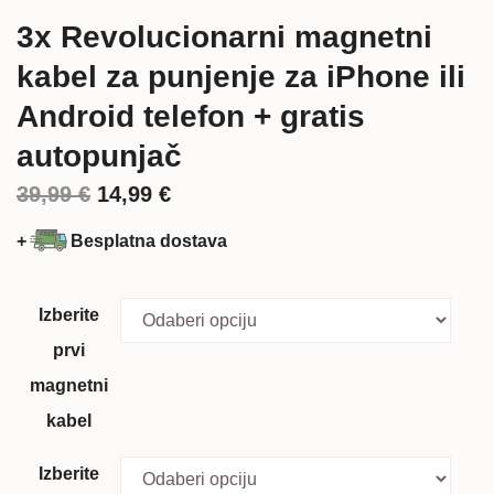
3x Revolucionarni magnetni
kabel za punjenje za iPhone ili
Android telefon + gratis
autopunjač
Izvorna
Trenutna
39,99
€
14,99
€
cijena
cijena
+
Besplatna dostava
bila
je:
je:
14,99 €.
Izberite
39,99 €.
prvi
magnetni
kabel
Izberite