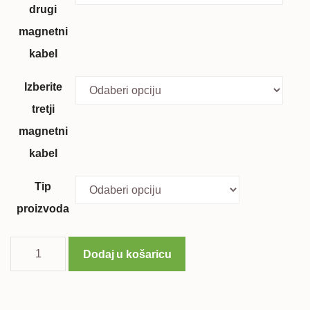
drugi
magnetni
kabel
Izberite
tretji
magnetni
kabel
Tip
proizvoda
3x
Dodaj u košaricu
Revolucionarni
magnetni
kabel