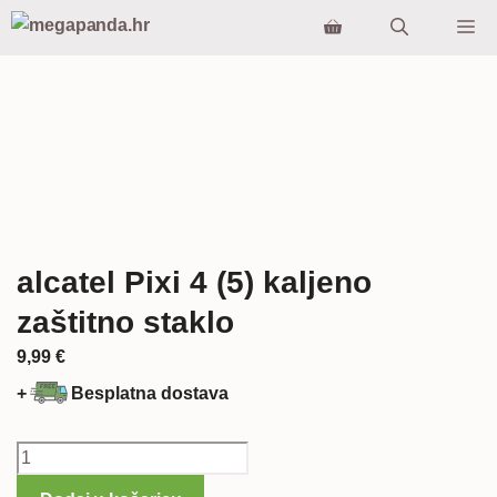
Preskoči
Iz
na
sadržaj
alcatel Pixi 4 (5) kaljeno
zaštitno staklo
9,99
€
+
Besplatna dostava
alcatel
Pixi