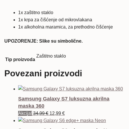
1x zaštitno staklo
1x krpa za čišćenje od mikrovlakana
1x alkoholna maramica, za prethodno čišćenje
UPOZORENJE: Slike su simbolične.
Zaštitno staklo
Tip proizvoda
Povezani proizvodi
Samsung Galaxy S7 luksuzna akrilna
maska 360
Izvorna
Trenutna
Akcija!
34,99
€
12,99
€
cijena
cijena
bila
je: