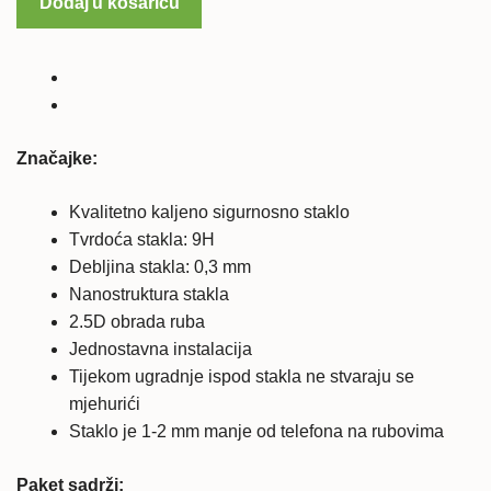
Dodaj u košaricu
4
(5)
kaljeno
zaštitno
staklo
količina
Značajke:
Kvalitetno kaljeno sigurnosno staklo
Tvrdoća stakla: 9H
Debljina stakla: 0,3 mm
Nanostruktura stakla
2.5D obrada ruba
Jednostavna instalacija
Tijekom ugradnje ispod stakla ne stvaraju se
mjehurići
Staklo je 1-2 mm manje od telefona na rubovima
Paket sadrži: