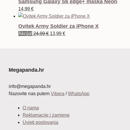
Samsung Galaxy S6 edge+ maska Neon
je:
12,99 €.
14,99
€
34,99 €.
Ovitek Army Soldier za iPhone X
Izvorna
Trenutna
Akcija!
24,99
€
13,99
€
cijena
cijena
bila
je:
je:
13,99 €.
24,99 €.
Megapanda.hr
info@megapanda.hr
Nazovite nas putem
Vibera
/
WhatsApp
O nama
Reklamacije i zamjene
Uvjeti poslovanja