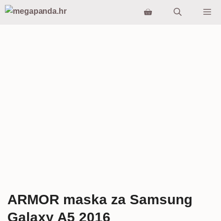
Preskoči
Iz
na
sadržaj
ARMOR maska za Samsung
Galaxy A5 2016