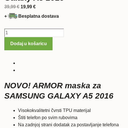
Izvorna
Trenutna
39,99
€
19,99
€
cijena
cijena
+
Besplatna dostava
bila
je:
je:
19,99 €.
ARMOR
39,99 €.
maska
Dodaj u košaricu
za
Samsung
Galaxy
A5
2016
količina
NOVO! ARMOR maska za
SAMSUNG GALAXY A5 2016
Visokokvalitetni čvrsti TPU materijal
Štiti telefon po svim rubovima
Na zadnjoj strani dodatak za postavljanje telefona