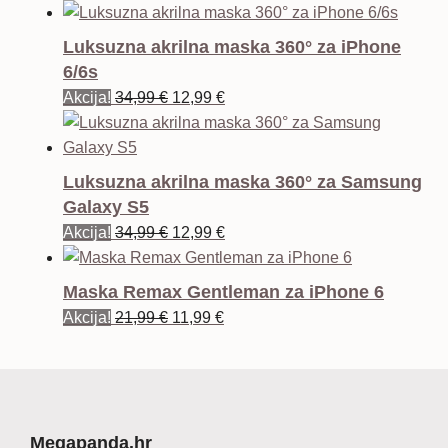
Luksuzna akrilna maska 360° za iPhone
6/6s
Izvorna
Trenutna
Akcija!
34,99
€
12,99
€
cijena
cijena
bila
je:
je:
12,99 €.
Luksuzna akrilna maska 360° za Samsung
34,99 €.
Galaxy S5
Izvorna
Trenutna
Akcija!
34,99
€
12,99
€
cijena
cijena
bila
je:
Maska Remax Gentleman za iPhone 6
je:
12,99 €.
Izvorna
Trenutna
Akcija!
21,99
€
11,99
€
34,99 €.
cijena
cijena
bila
je:
je:
11,99 €.
21,99 €.
Megapanda.hr