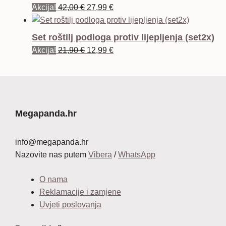
je:
24,99 €.
Izvorna
Trenutna
Akcija!
42,00
€
27,99
€
44,99 €.
cijena
cijena
bila
je:
Set roštilj podloga protiv lijepljenja (set2x)
je:
27,99 €.
Izvorna
Trenutna
Akcija!
21,90
€
12,99
€
42,00 €.
cijena
cijena
bila
je:
je:
12,99 €.
21,90 €.
Megapanda.hr
info@megapanda.hr
Nazovite nas putem
Vibera
/
WhatsApp
O nama
Reklamacije i zamjene
Uvjeti poslovanja