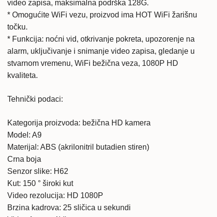
video zapisa, maksimalna podrška 128G.
* Omogućite WiFi vezu, proizvod ima HOT WiFi žarišnu
točku.
* Funkcija: noćni vid, otkrivanje pokreta, upozorenje na
alarm, uključivanje i snimanje video zapisa, gledanje u
stvarnom vremenu, WiFi bežična veza, 1080P HD
kvaliteta.
Tehnički podaci:
Kategorija proizvoda: bežična HD kamera
Model: A9
Materijal: ABS (akrilonitril butadien stiren)
Crna boja
Senzor slike: H62
Kut: 150 ° široki kut
Video rezolucija: HD 1080P
Brzina kadrova: 25 sličica u sekundi