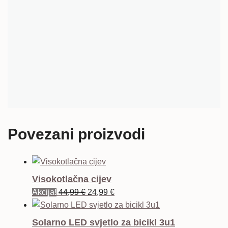
Povezani proizvodi
Visokotlačna cijev
Izvorna
Trenutna
Akcija!
44,99
€
24,99
€
cijena
cijena
bila
je:
Solarno LED svjetlo za bicikl 3u1