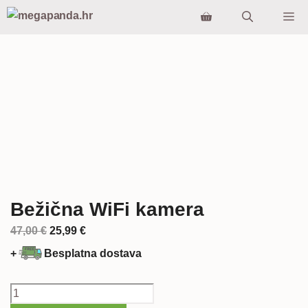
Preskoči
Iz
na
sadržaj
Bežična WiFi kamera
Izvorna
Trenutna
47,00
€
25,99
€
cijena
cijena
+
Besplatna dostava
bila
je:
je:
25,99 €.
Bežična
47,00 €.