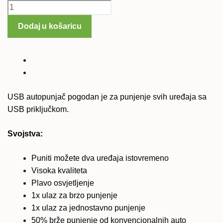
Brzi
19,99 €.
auto
Dodaj u košaricu
punjač
USB
12V
za
sve
mobilne
USB autopunjač pogodan je za punjenje svih uređaja sa
telefone
USB priključkom.
količina
Svojstva:
Puniti možete dva uređaja istovremeno
Visoka kvaliteta
Plavo osvjetljenje
1x ulaz za brzo punjenje
1x ulaz za jednostavno punjenje
50% brže punjenje od konvencionalnih auto