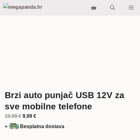
Preskoči
Iz
na
sadržaj
Brzi auto punjač USB 12V za
sve mobilne telefone
Izvorna
Trenutna
19,99
€
9,99
€
cijena
cijena
+
Besplatna dostava
bila
je:
je:
9,99 €.