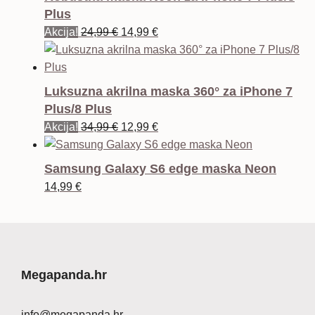
Plus
Izvorna
Trenutna
Akcija!
24,99
€
14,99
€
cijena
cijena
bila
je:
je:
14,99 €.
Luksuzna akrilna maska 360° za iPhone 7
24,99 €.
Plus/8 Plus
Izvorna
Trenutna
Akcija!
34,99
€
12,99
€
cijena
cijena
bila
je:
Samsung Galaxy S6 edge maska Neon
je:
12,99 €.
14,99
€
34,99 €.
Megapanda.hr
info@megapanda.hr