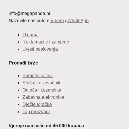
info@megapanda.hr
Nazovite nas putem
Vibera
/
WhatsApp
O nama
Reklamacije i zamjene
Uvjeti poslovanja
Pronađi brže
Pametni satovi
Slušalice i zvučniki
Odječa i kozmetika
Zabavna elektronika
Dječje igračke
Top proizvodi
Vjeruje nam više od 45.000 kupaca.