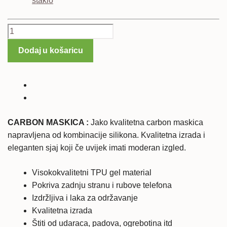
staklo
Huawei
P20
Dodaj u košaricu
Pro
maska
Carbon
količina
CARBON MASKICA :
Jako kvalitetna carbon maskica
napravljena od kombinacije silikona. Kvalitetna izrada i
eleganten sjaj koji če uvijek imati moderan izgled.
Visokokvalitetni TPU gel material
Pokriva zadnju stranu i rubove telefona
Izdržljiva i laka za održavanje
Kvalitetna izrada
Štiti od udaraca, padova, ogrebotina itd