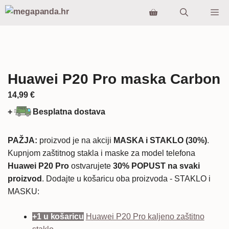
Preskoči
Iz
na
sadržaj
Huawei P20 Pro maska Carbon
14,99
€
+
Besplatna dostava
PAŽJA:
proizvod je na akciji
MASKA i STAKLO (30%)
.
Kupnjom zaštitnog stakla i maske za model telefona
Huawei P20 Pro
ostvarujete
30% POPUST na svaki
proizvod
. Dodajte u košaricu oba proizvoda - STAKLO i
MASKU:
+1 u košaricu
Huawei P20 Pro kaljeno zaštitno