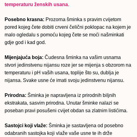
temperaturu ženskih usana.
Posebno krasna:
Prozorna šminka s pravim cvijetom
pored kojeg čete dobiti crveni čelični poklopac na kojem je
malo ogledalu s pomoću kojeg čete se moći našminkati
gdje god i kad god.
Mijenjajuća boja:
Čudesna šminka na vašim usnama
stvori jedinstvenu nijansu roze jer se mijenja s obzorom na
temperaturu i pH vaših usana, toplije što su, dublja je
nijansa. Svake usne će imati svoju jedinstvenu nijansu.
Prirodna:
Šminka je napravljena iz prirodnih biljnih
ekstrakata, sasvim prirodna. Unutar šminke nalazi se
poseban pravi posušeni cvijet obdan sa zlatnim listićima.
Sastojci koji vlaže:
Šminka je sastavljena od posebno
odabranih sastojka koji vlaže vaše usne te ih drže