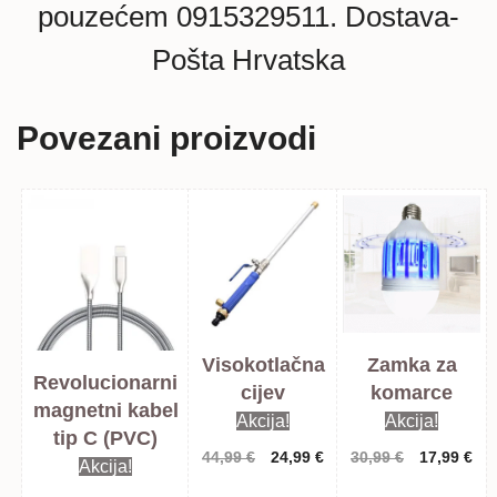
pouzećem 0915329511. Dostava-
Pošta Hrvatska
Povezani proizvodi
Visokotlačna
Zamka za
Revolucionarni
cijev
komarce
magnetni kabel
Akcija!
Akcija!
tip C (PVC)
Izvorna
Trenutna
Izvorna
Tre
44,99
€
24,99
€
30,99
€
17,99
€
Akcija!
cijena
cijena
cijena
cij