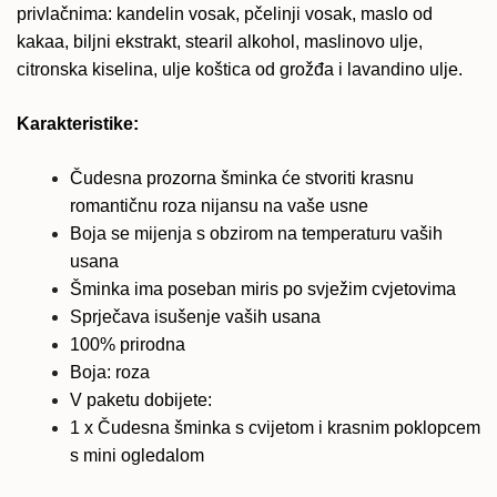
privlačnima: kandelin vosak, pčelinji vosak, maslo od
kakaa, biljni ekstrakt, stearil alkohol, maslinovo ulje,
citronska kiselina, ulje koštica od grožđa i lavandino ulje.
Karakteristike:
Čudesna prozorna šminka će stvoriti krasnu
romantičnu roza nijansu na vaše usne
Boja se mijenja s obzirom na temperaturu vaših
usana
Šminka ima poseban miris po svježim cvjetovima
Sprječava isušenje vaših usana
100% prirodna
Boja: roza
V paketu dobijete:
1 x Čudesna šminka s cvijetom i krasnim poklopcem
s mini ogledalom