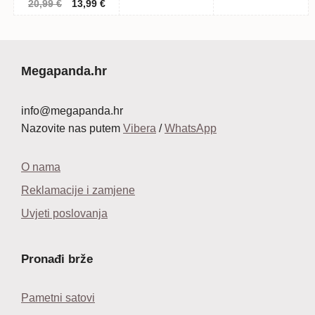
Izvorna
Trenutna
20,99
€
13,99
€
bila
je:
bila
je:
cijena
cijena
je:
24,99 €.
je:
17,
bila
je:
44,99 €.
30,99 €.
je:
13,99 €.
20,99 €.
Megapanda.hr
info@megapanda.hr
Nazovite nas putem
Vibera
/
WhatsApp
O nama
Reklamacije i zamjene
Uvjeti poslovanja
Pronađi brže
Pametni satovi