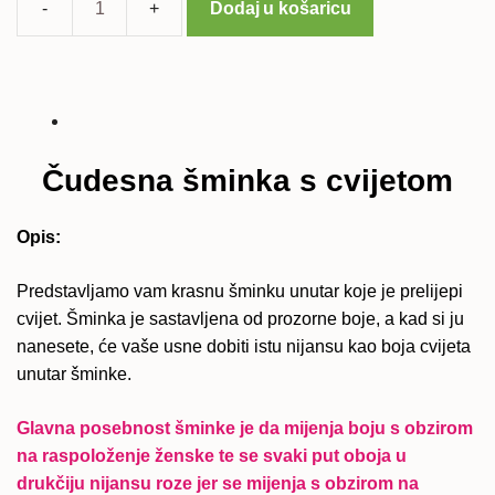
Dodaj u košaricu
Čudesna
šminka
s
cvijetom
količina
Čudesna šminka s cvijetom
Opis:
Predstavljamo vam krasnu šminku unutar koje je prelijepi
cvijet. Šminka je sastavljena od prozorne boje, a kad si ju
nanesete, će vaše usne dobiti istu nijansu kao boja cvijeta
unutar šminke.
Glavna posebnost šminke je da mijenja boju s obzirom
na raspoloženje ženske te se svaki put oboja u
drukčiju nijansu roze jer se mijenja s obzirom na