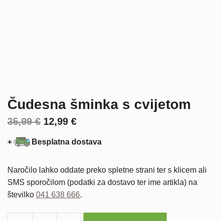
Čudesna šminka s cvijetom
Izvorna
Trenutna
35,99
€
12,99
€
cijena
cijena
+
Besplatna dostava
bila
je:
je:
12,99 €.
Naročilo lahko oddate preko spletne strani ter s klicem ali
SMS sporočilom (podatki za dostavo ter ime artikla) na
35,99 €.
številko
041 638 666
.