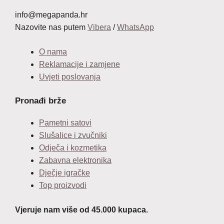
info@megapanda.hr
Nazovite nas putem
Vibera
/
WhatsApp
O nama
Reklamacije i zamjene
Uvjeti poslovanja
Pronađi brže
Pametni satovi
Slušalice i zvučniki
Odječa i kozmetika
Zabavna elektronika
Dječje igračke
Top proizvodi
Vjeruje nam više od 45.000 kupaca.