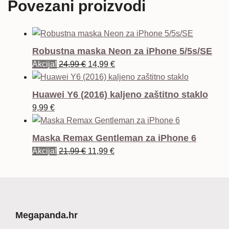
Povezani proizvodi
Robustna maska Neon za iPhone 5/5s/SE
Izvorna
Trenutna
Akcija!
24,99
€
14,99
€
cijena
cijena
bila
je:
Huawei Y6 (2016) kaljeno zaštitno staklo
je:
14,99 €.
9,99
€
24,99 €.
Maska Remax Gentleman za iPhone 6
Izvorna
Trenutna
Akcija!
21,99
€
11,99
€
cijena
cijena
bila
je:
je:
11,99 €.
21,99 €.
Megapanda.hr