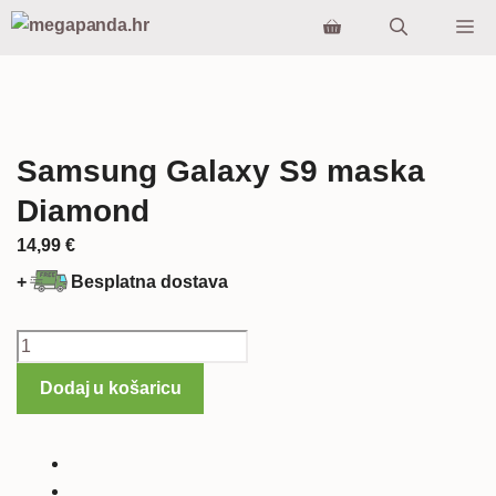
Preskoči
Iz
na
sadržaj
Samsung Galaxy S9 maska
Diamond
14,99
€
+
Besplatna dostava
Samsung
Galaxy
Dodaj u košaricu
S9
maska
Diamond
količina