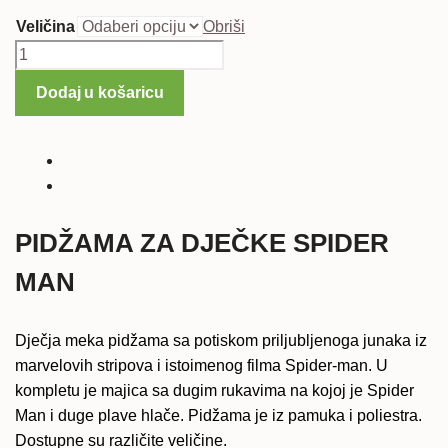
Veličina
Obriši
Dječja
pidžama
Dodaj u košaricu
Spider
man
količina
PIDŽAMA ZA DJEČKE SPIDER
MAN
Dječja meka pidžama sa potiskom priljubljenoga junaka iz
marvelovih stripova i istoimenog filma Spider-man. U
kompletu je majica sa dugim rukavima na kojoj je Spider
Man i duge plave hlače. Pidžama je iz pamuka i poliestra.
Dostupne su različite veličine.