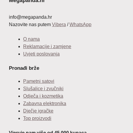
Megapanda.hr
info@megapanda.hr
Nazovite nas putem
Vibera
/
WhatsApp
O nama
Reklamacije i zamjene
Uvjeti poslovanja
Pronađi brže
Pametni satovi
Slušalice i zvučniki
Odječa i kozmetika
Zabavna elektronika
Dječje igračke
Top proizvodi
Vjeruje nam više od 45.000 kupaca.