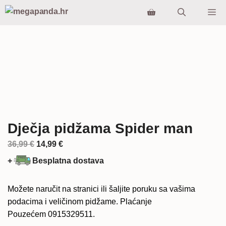
Preskoči
Iz
na
sadržaj
Dječja pidžama Spider man
Izvorna
Trenutna
36,99
€
14,99
€
cijena
cijena
+
Besplatna dostava
bila
je:
je:
14,99 €.
Možete naručit na stranici ili šaljite poruku sa vašima
36,99 €.
podacima i veličinom pidžame. Plaćanje
Pouzećem 0915329511.