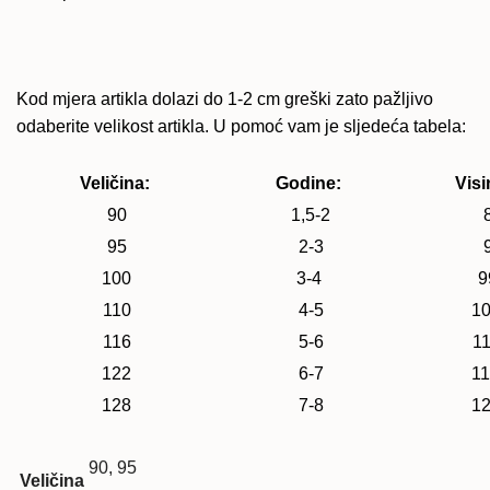
Kod mjera artikla dolazi do 1-2 cm greški zato pažljivo
odaberite velikost artikla. U pomoć vam je sljedeća tabela:
Veličina:
Godine:
Visi
90
1,5-2
8
95
2-3
9
100
3-4
9
110
4-5
10
116
5-6
11
122
6-7
11
128
7-8
12
90, 95
Veličina