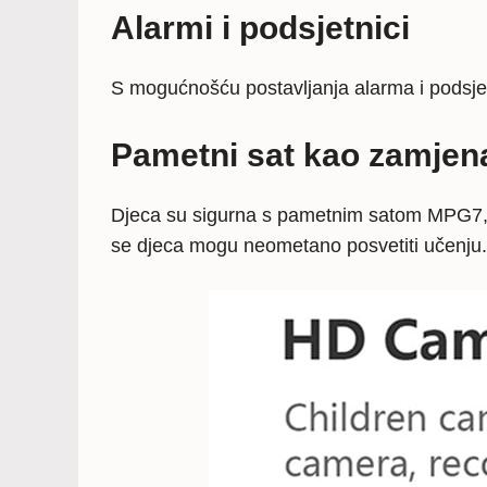
Alarmi i podsjetnici
S mogućnošću postavljanja alarma i podsjetn
Pametni sat kao zamjena
Djeca su sigurna s pametnim satom MPG7, j
se djeca mogu neometano posvetiti učenju. T