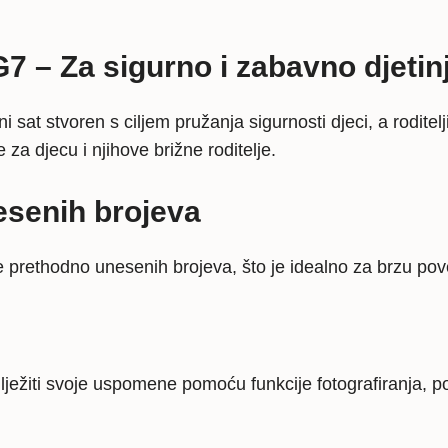
7 – Za sigurno i zabavno djetin
 sat stvoren s ciljem pružanja sigurnosti djeci, a rodite
za djecu i njihove brižne roditelje.
esenih brojeva
rethodno unesenih brojeva, što je idealno za brzu poveziv
ilježiti svoje uspomene pomoću funkcije fotografiranja, pot