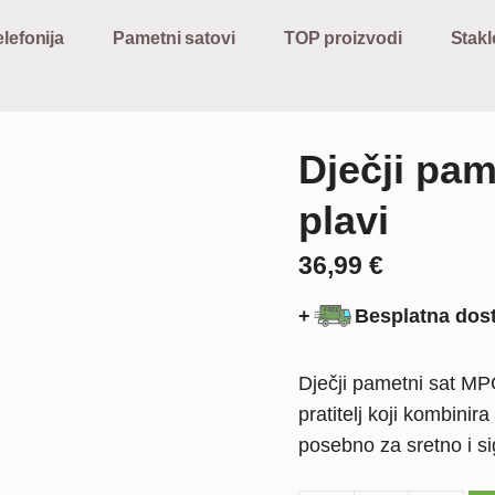
lefonija
Pametni satovi
TOP proizvodi
Stakl
Dječji pa
plavi
36,99
€
+
Besplatna dos
Dječji pametni sat MPG
pratitelj koji kombinir
posebno za sretno i si