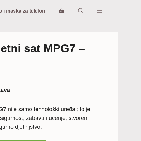
o i maska za telefon
metni sat MPG7 –
tava
7 nije samo tehnološki uređaj; to je
a sigurnost, zabavu i učenje, stvoren
gurno djetinjstvo.