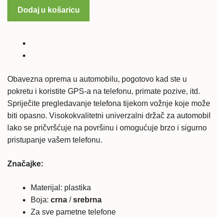
telefona
Dodaj u košaricu
za
automobil
količina
Obavezna oprema u automobilu, pogotovo kad ste u
pokretu i koristite GPS-a na telefonu, primate pozive, itd.
Spriječite
pregledavanje telefona tijekom vožnje koje može
biti opasno.
Visokokvalitetni univerzalni držač za automobil
lako se pričvršćuje na površinu i omogućuje brzo i sigurno
pristupanje vašem telefonu.
Značajke:
Materijal: plastika
Boja:
crna
/
srebrna
Za sve pametne telefone