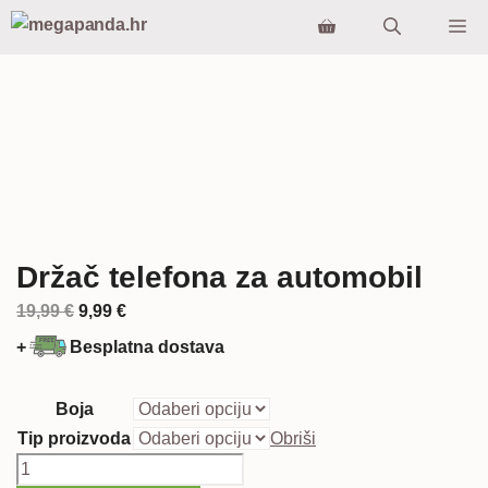
Preskoči
Iz
na
sadržaj
Držač telefona za automobil
Izvorna
Trenutna
19,99
€
9,99
€
cijena
cijena
+
Besplatna dostava
bila
je:
je:
9,99 €.
Boja
19,99 €.
Tip proizvoda
Obriši
Držač