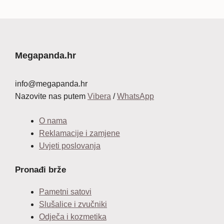
Megapanda.hr
info@megapanda.hr
Nazovite nas putem
Vibera
/
WhatsApp
O nama
Reklamacije i zamjene
Uvjeti poslovanja
Pronađi brže
Pametni satovi
Slušalice i zvučniki
Odječa i kozmetika