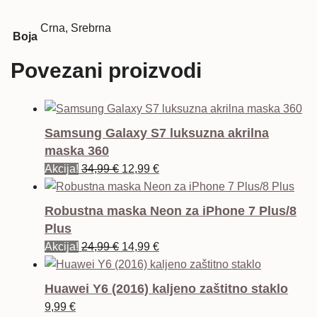
Crna, Srebrna
Boja
Povezani proizvodi
Samsung Galaxy S7 luksuzna akrilna
maska 360
Izvorna
Trenutna
Akcija!
34,99
€
12,99
€
cijena
cijena
bila
je:
Robustna maska Neon za iPhone 7 Plus/8
je:
12,99 €.
Plus
34,99 €.
Izvorna
Trenutna
Akcija!
24,99
€
14,99
€
cijena
cijena
bila
je:
Huawei Y6 (2016) kaljeno zaštitno staklo
je:
14,99 €.
9,99
€
24,99 €.