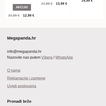
14,99
€
Izvorna
Trenutna
24,99
€
13,99
€
AKCIJA!
cijena
cijena
bila
je:
Izvorna
Trenutna
34,99
€
12,99
€
je:
13,99 €.
cijena
cijena
24,99 €.
bila
je:
je:
12,99 €.
34,99 €.
Megapanda.hr
info@megapanda.hr
Nazovite nas putem
Vibera
/
WhatsApp
O nama
Reklamacije i zamjene
Uvjeti poslovanja
Pronađi brže