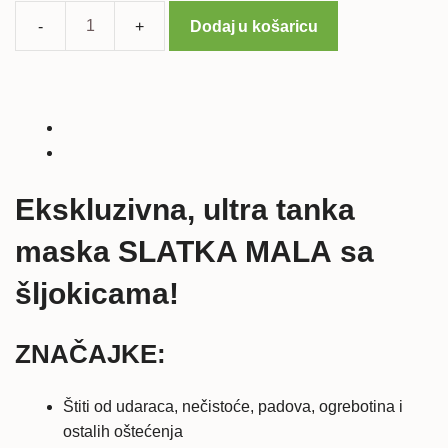
Dodaj u košaricu
Ekskluzivna
maska
SLATKA
MALA
za
iPhone
5/5S/SE
Ekskluzivna, ultra tanka
količina
maska SLATKA MALA sa
šljokicama!
ZNAČAJKE:
Štiti od udaraca, nečistoće, padova, ogrebotina i
ostalih oštećenja