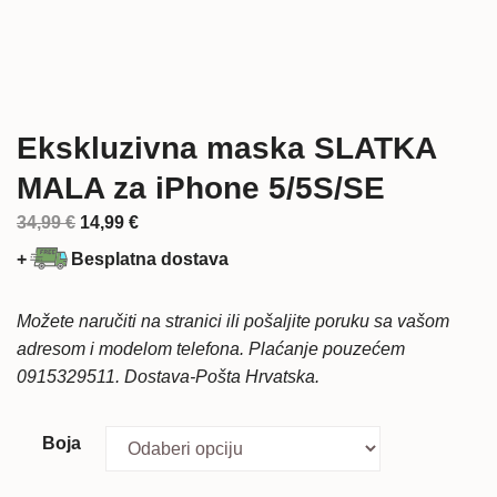
Ekskluzivna maska SLATKA
MALA za iPhone 5/5S/SE
Izvorna
Trenutna
34,99
€
14,99
€
cijena
cijena
+
Besplatna dostava
bila
je:
je:
14,99 €.
Možete naručiti na stranici ili pošaljite poruku sa vašom
34,99 €.
adresom i modelom telefona. Plaćanje pouzećem
0915329511. Dostava-Pošta Hrvatska.
Boja