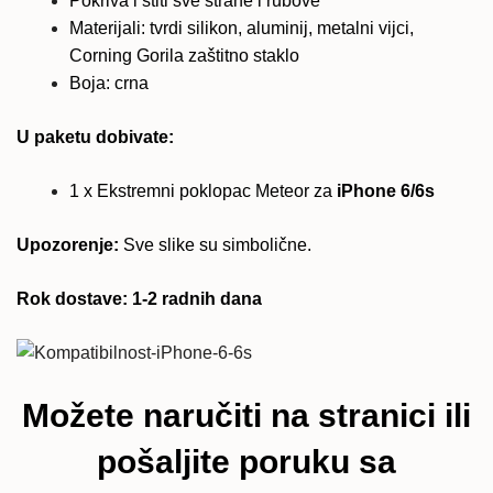
Pokriva i štiti sve strane i rubove
Materijali: tvrdi silikon, aluminij, metalni vijci,
Corning Gorila zaštitno staklo
Boja: crna
U paketu dobivate:
1 x Ekstremni poklopac Meteor za
iPhone 6/6s
Upozorenje:
Sve slike su simbolične.
Rok dostave: 1-2 radnih dana
Možete naručiti na stranici ili
pošaljite poruku sa