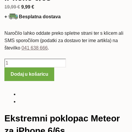
Izvorna
Trenutna
19,99
€
9,99
€
cijena
cijena
+
Besplatna dostava
bila
je:
je:
9,99 €.
Naročilo lahko oddate preko spletne strani ter s klicem ali
19,99 €.
SMS sporočilom (podatki za dostavo ter ime artikla) na
številko
041 638 666
.
Ekstremni
poklopac
Dodaj u košaricu
Meteor
za
iPhone
6/6s
količina
Ekstremni poklopac Meteor
za iPhone 6/6s