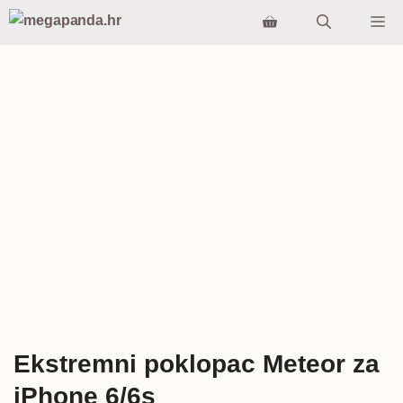
Preskoči
Iz
na
sadržaj
Ekstremni poklopac Meteor za
iPhone 6/6s