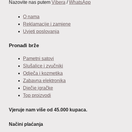
Nazovite nas putem
Vibera
/
WhatsApp
O nama
Reklamacije i zamjene
Uvjeti poslovanja
Pronađi brže
Pametni satovi
Slušalice i zvučniki
Odječa i kozmetika
Zabavna elektronika
Dječje igračke
Top proizvodi
Vjeruje nam više od 45.000 kupaca.
Načini plaćanja