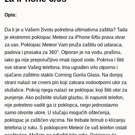
Opis:
Da li je u Vašem životu potrebna ultimativna zaštita? Tada
je ekstremni poklopac Meteor za iPhone 6/6s prava stvar
za vas. Poklopac Meteor Vam pruža zaštitu od udaraca,
padova i prasaka za 360°. Otporan je na vodu, prašinu,
iako ga nije preporučljivo imati ispod vode. Pokriva i štiti
sve strane Vašeg telefona. Ima ugrađen vrlo otporno i
ojačano zaštitno staklo Corning Gorila Glass. Na donjoj
strani nalazi se crveni pin koji zatvara vodootporni utor za
slušalice. Pokraj njega nalazi se poklopac koji štiti utor za
punjenje. Ako poželite slušati glazbu, ili napuniti telefon,
nije potrebno vaditi ga iz poklopca, nego jednostavno
samo otvorite utore. U slučaju mogućih oštećenja,
poklopac je zaštićen vijcima. Ne trebate brinuti o klizanju
telefona iz ruku. S poklopcem Meteor će vaš telefon ostati