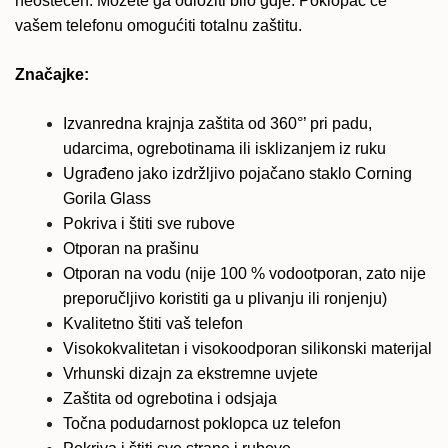
neoštećen. Možete ga odložiti bilo gdje. Poklopac će
vašem telefonu omogućiti totalnu zaštitu.
Značajke:
Izvanredna krajnja zaštita od 360°’ pri padu,
udarcima, ogrebotinama ili isklizanjem iz ruku
Ugrađeno jako izdržljivo pojačano staklo Corning
Gorila Glass
Pokriva i štiti sve rubove
Otporan na prašinu
Otporan na vodu (nije 100 % vodootporan, zato nije
preporučljivo koristiti ga u plivanju ili ronjenju)
Kvalitetno štiti vaš telefon
Visokokvalitetan i visokoodporan silikonski materijal
Vrhunski dizajn za ekstremne uvjete
Zaštita od ogrebotina i odsjaja
Točna podudarnost poklopca uz telefon