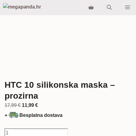
Preskoči
Iz
na
sadržaj
HTC 10 silikonska maska –
prozirna
Izvorna
Trenutna
17,99
€
11,99
€
cijena
cijena
+
Besplatna dostava
bila
je:
je:
11,99 €.
HTC
17,99 €.