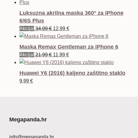
Luksuzna akrilna maska 360° za iPhone
6/6S Plus
Izvorna
Trenutna
Akcija!
34,99
€
12,99
€
cijena
cijena
bila
je:
Maska Remax Gentleman za iPhone 6
je:
12,99 €.
Izvorna
Trenutna
Akcija!
21,99
€
11,99
€
34,99 €.
cijena
cijena
bila
je:
Huawei Y6 (2016) kaljeno zaštitno staklo
je:
11,99 €.
9,99
€
21,99 €.
Megapanda.hr
info@megapanda.hr