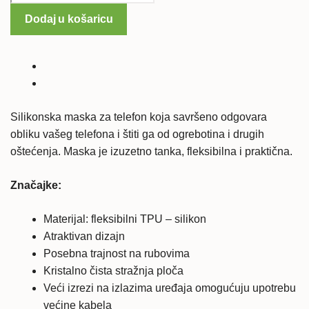
10
Dodaj u košaricu
silikonska
maska
-
prozirna
količina
Silikonska maska za telefon koja savršeno odgovara
obliku vašeg telefona i štiti ga od ogrebotina i drugih
oštećenja. Maska je izuzetno tanka, fleksibilna i praktična.
Značajke:
Materijal: fleksibilni TPU – silikon
Atraktivan dizajn
Posebna trajnost na rubovima
Kristalno čista stražnja ploča
Veći izrezi na izlazima uređaja omogućuju upotrebu
većine kabela