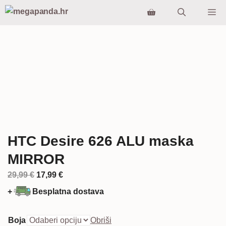
Preskoči
Iz
na
sadržaj
HTC Desire 626 ALU maska
MIRROR
Izvorna
Trenutna
29,99
€
17,99
€
cijena
cijena
+
Besplatna dostava
bila
je:
je:
17,99 €.
Boja
Obriši
29,99 €.