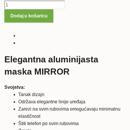
HTC
Desire
Dodaj u košaricu
626
ALU
maska
MIRROR
količina
Elegantna aluminijasta
maska MIRROR
Svojstva:
Tanak dizajn
Održava elegantne linije uređaja
Zarezi na svim rubovima omogućavaju minimalnu
elastičnost
Štiti telefon po svim rubovima