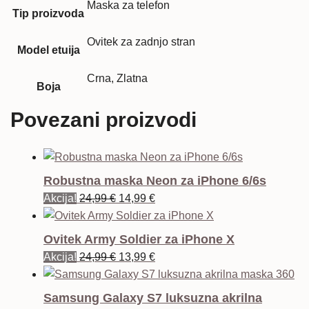
Maska za telefon
Tip proizvoda
Ovitek za zadnjo stran
Model etuija
Crna, Zlatna
Boja
Povezani proizvodi
Robustna maska Neon za iPhone 6/6s
Izvorna
Trenutna
Akcija!
24,99
€
14,99
€
cijena
cijena
bila
je:
Ovitek Army Soldier za iPhone X
je:
14,99 €.
Izvorna
Trenutna
Akcija!
24,99
€
13,99
€
24,99 €.
cijena
cijena
bila
je:
Samsung Galaxy S7 luksuzna akrilna
je:
13,99 €.