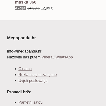
maska 360
24,99 €.
Izvorna
Trenutna
Akcija!
34,99
€
12,99
€
cijena
cijena
bila
je:
je:
12,99 €.
34,99 €.
Megapanda.hr
info@megapanda.hr
Nazovite nas putem
Vibera
/
WhatsApp
O nama
Reklamacije i zamjene
Uvjeti poslovanja
Pronađi brže
Pametni satovi