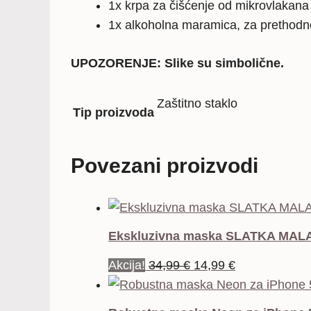
1x krpa za čišćenje od mikrovlakana
1x alkoholna maramica, za prethodn
UPOZORENJE: Slike su simbolične.
Zaštitno staklo
Tip proizvoda
Povezani proizvodi
Ekskluzivna maska SLATKA MALA 
Izvorna
Trenutna
Akcija!
34,99
€
14,99
€
cijena
cijena
bila
je: