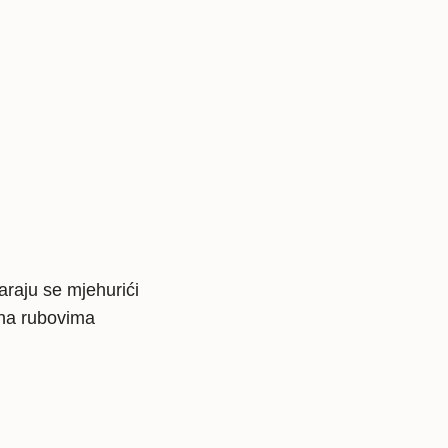
staklo
količina
araju se mjehurići
 na rubovima