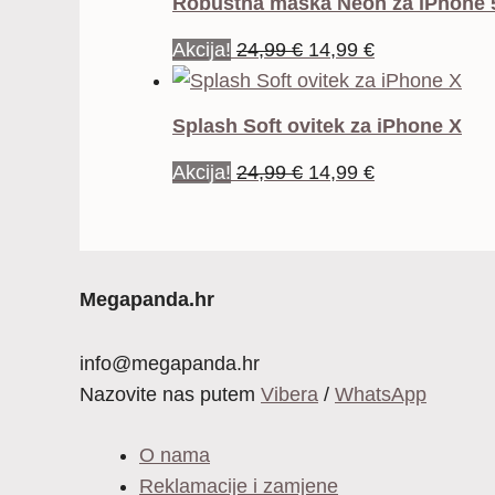
Robustna maska Neon za iPhone 
je:
14,99 €.
Izvorna
Trenutna
Akcija!
24,99
€
14,99
€
34,99 €.
cijena
cijena
bila
je:
Splash Soft ovitek za iPhone X
je:
14,99 €.
Izvorna
Trenutna
Akcija!
24,99
€
14,99
€
24,99 €.
cijena
cijena
bila
je:
je:
14,99 €.
24,99 €.
Megapanda.hr
info@megapanda.hr
Nazovite nas putem
Vibera
/
WhatsApp
O nama
Reklamacije i zamjene