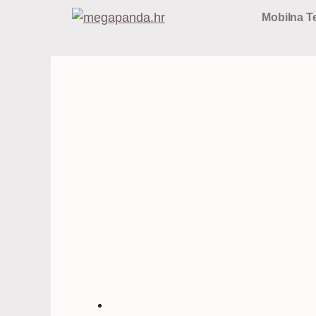
Preskoči
Mobilna Te
na
sadržaj