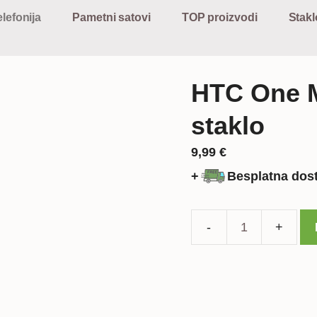
lefonija
Pametni satovi
TOP proizvodi
Stakl
HTC One M
staklo
9,99
€
+
Besplatna dos
HTC
One
M7
kaljeno
zaštitno