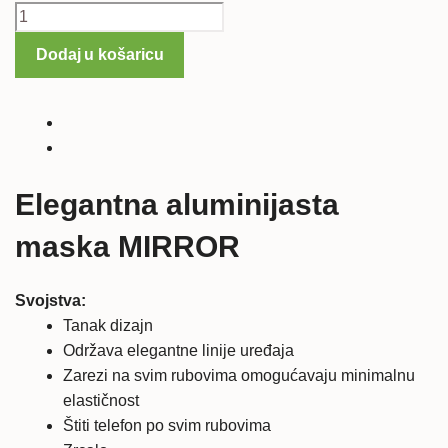
HTC
One
Dodaj u košaricu
M8
ALU
maska
MIRROR
količina
Elegantna aluminijasta
maska MIRROR
Svojstva:
Tanak dizajn
Održava elegantne linije uređaja
Zarezi na svim rubovima omogućavaju minimalnu
elastičnost
Štiti telefon po svim rubovima