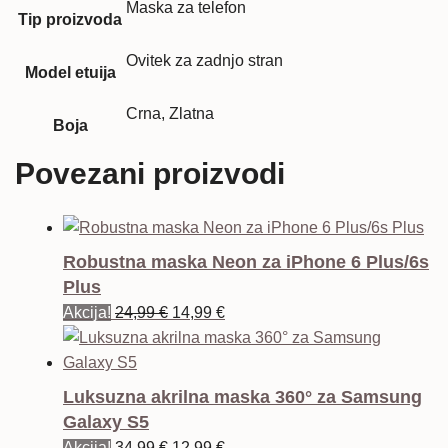
Maska za telefon
Tip proizvoda
Ovitek za zadnjo stran
Model etuija
Crna, Zlatna
Boja
Povezani proizvodi
Robustna maska Neon za iPhone 6 Plus/6s
Plus
Izvorna
Trenutna
Akcija!
24,99
€
14,99
€
cijena
cijena
bila
je:
je:
14,99 €.
Luksuzna akrilna maska 360° za Samsung
24,99 €.
Galaxy S5
Izvorna
Trenutna
Akcija!
34,99
€
12,99
€