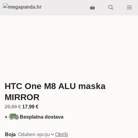
Preskoči
Iz
na
sadržaj
HTC One M8 ALU maska
MIRROR
Izvorna
Trenutna
29,99
€
17,99
€
cijena
cijena
+
Besplatna dostava
bila
je:
je:
17,99 €.
Boja
Obriši
29,99 €.