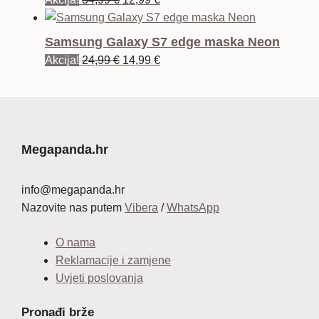
cijena
cijena
bila
je:
Samsung Galaxy S7 edge maska Neon
je:
12,99 €.
Izvorna
Trenutna
Akcija!
24,99
€
14,99
€
34,99 €.
cijena
cijena
bila
je:
je:
14,99 €.
24,99 €.
Megapanda.hr
info@megapanda.hr
Nazovite nas putem
Vibera
/
WhatsApp
O nama
Reklamacije i zamjene
Uvjeti poslovanja
Pronađi brže