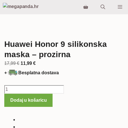
Preskoči
Iz
na
sadržaj
Huawei Honor 9 silikonska
maska – prozirna
Izvorna
Trenutna
17,99
€
11,99
€
cijena
cijena
+
Besplatna dostava
bila
je:
je:
11,99 €.
Huawei
17,99 €.
Honor
Dodaj u košaricu
9
silikonska
maska
-