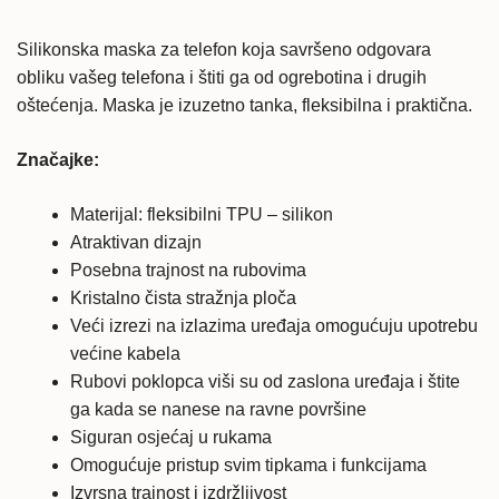
prozirna
količina
Silikonska maska za telefon koja savršeno odgovara
obliku vašeg telefona i štiti ga od ogrebotina i drugih
oštećenja. Maska je izuzetno tanka, fleksibilna i praktična.
Značajke:
Materijal: fleksibilni TPU – silikon
Atraktivan dizajn
Posebna trajnost na rubovima
Kristalno čista stražnja ploča
Veći izrezi na izlazima uređaja omogućuju upotrebu
većine kabela
Rubovi poklopca viši su od zaslona uređaja i štite
ga kada se nanese na ravne površine
Siguran osjećaj u rukama
Omogućuje pristup svim tipkama i funkcijama
Izvrsna trajnost i izdržljivost