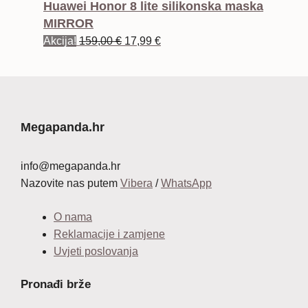
Huawei Honor 8 lite silikonska maska
MIRROR
Izvorna
Trenutna
Akcija!
159,00
€
17,99
€
cijena
cijena
bila
je:
je:
17,99 €.
159,00 €.
Megapanda.hr
info@megapanda.hr
Nazovite nas putem
Vibera
/
WhatsApp
O nama
Reklamacije i zamjene
Uvjeti poslovanja
Pronađi brže