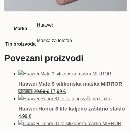
Huawei
Marka
Maska za telefon
Tip proizvoda
Povezani proizvodi
Huawei Mate 9 silikonska maska MIRROR
Izvorna
Trenutna
Akcija!
29,99
€
17,99
€
cijena
cijena
bila
je:
Huawei Honor 8 lite kaljeno zaštitno staklo
je:
17,99 €.
4,99
€
29,99 €.