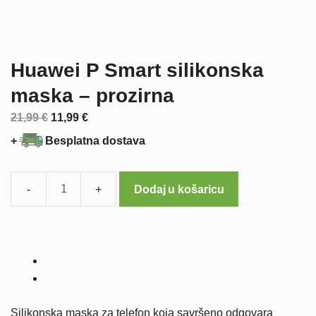
Huawei P Smart silikonska
maska – prozirna
Izvorna
Trenutna
21,99
€
11,99
€
cijena
cijena
+
Besplatna dostava
bila
je:
je:
11,99 €.
21,99 €.
Dodaj u košaricu
Huawei
P
Smart
silikonska
maska
-
prozirna
Silikonska maska za telefon koja savršeno odgovara