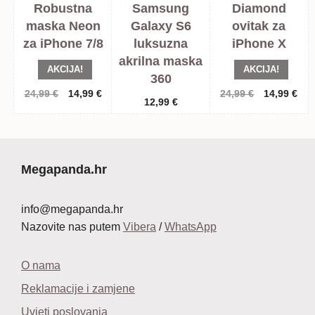
Robustna
Samsung
Diamond
maska Neon
Galaxy S6
ovitak za
za iPhone 7/8
luksuzna
iPhone X
akrilna maska
AKCIJA!
AKCIJA!
360
Izvorna
Trenutna
Izvorna
Tre
24,99
€
14,99
€
24,99
€
14,99
€
12,99
€
cijena
cijena
cijena
cij
bila
je:
bila
je:
je:
14,99 €.
je:
14,
24,99 €.
24,99 €.
Megapanda.hr
info@megapanda.hr
Nazovite nas putem
Vibera
/
WhatsApp
O nama
Reklamacije i zamjene
Uvjeti poslovanja