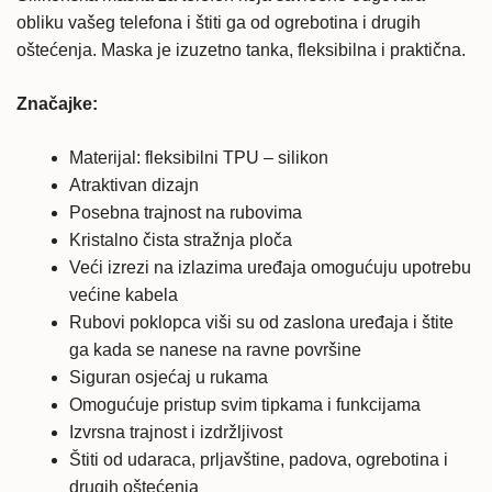
količina
obliku vašeg telefona i štiti ga od ogrebotina i drugih
oštećenja. Maska je izuzetno tanka, fleksibilna i praktična.
Značajke:
Materijal: fleksibilni TPU – silikon
Atraktivan dizajn
Posebna trajnost na rubovima
Kristalno čista stražnja ploča
Veći izrezi na izlazima uređaja omogućuju upotrebu
većine kabela
Rubovi poklopca viši su od zaslona uređaja i štite
ga kada se nanese na ravne površine
Siguran osjećaj u rukama
Omogućuje pristup svim tipkama i funkcijama
Izvrsna trajnost i izdržljivost
Štiti od udaraca, prljavštine, padova, ogrebotina i
drugih oštećenja