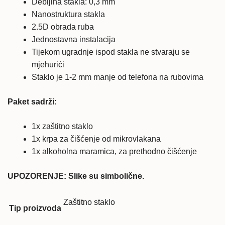
Debljina stakla: 0,3 mm
Nanostruktura stakla
2.5D obrada ruba
Jednostavna instalacija
Tijekom ugradnje ispod stakla ne stvaraju se
mjehurići
Staklo je 1-2 mm manje od telefona na rubovima
Paket sadrži:
1x zaštitno staklo
1x krpa za čišćenje od mikrovlakana
1x alkoholna maramica, za prethodno čišćenje
UPOZORENJE: Slike su simbolične.
Zaštitno staklo
Tip proizvoda