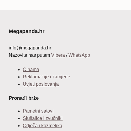
Megapanda.hr
info@megapanda.hr
Nazovite nas putem
Vibera
/
WhatsApp
O nama
Reklamacije i zamjene
Uvjeti poslovanja
Pronađi brže
Pametni satovi
Slušalice i zvučniki
Odječa i kozmetika