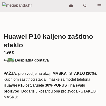
Preskoči
Iz
na
sadržaj
Huawei P10 kaljeno zaštitno
staklo
4,99
€
+
Besplatna dostava
PAŽJA:
proizvod je na akciji
MASKA i STAKLO (30%)
.
Kupnjom zaštitnog stakla i maske za model telefona
Huawei P10
ostvarujete
30% POPUST na svaki
proizvod
. Dodajte u košaricu oba proizvoda - STAKLO i
MASKU: