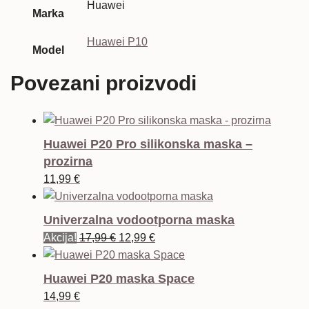
Huawei
Marka
Huawei P10
Model
Povezani proizvodi
Huawei P20 Pro silikonska maska –
prozirna
11,99
€
Univerzalna vodootporna maska
Izvorna
Trenutna
Akcija!
17,99
€
12,99
€
cijena
cijena
bila
je:
Huawei P20 maska Space
je:
12,99 €.
14,99
€
17,99 €.