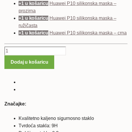
+1 u košaricu
Huawei P10 silikonska maska –
prozirna
+1 u košaricu
Huawei P10 silikonska maska –
ružičasta
+1 u košaricu
Huawei P10 silikonska maska – crna
Huawei
P10
Dodaj u košaricu
kaljeno
zaštitno
staklo
količina
Značajke:
Kvalitetno kaljeno sigurnosno staklo
Tvrdoća stakla: 9H