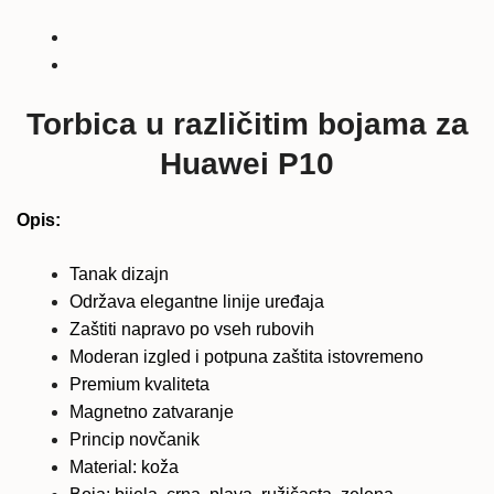
torbica
-
ružičasta
količina
Torbica u različitim bojama za
Huawei P10
Opis:
Tanak dizajn
Održava elegantne linije uređaja
Zaštiti napravo po vseh rubovih
Moderan izgled i potpuna zaštita istovremeno
Premium kvaliteta
Magnetno zatvaranje
Princip novčanik
Material: koža