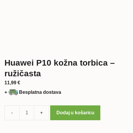
Huawei P10 kožna torbica –
ružičasta
11,99
€
+
Besplatna dostava
Dodaj u košaricu
Huawei
P10
kožna