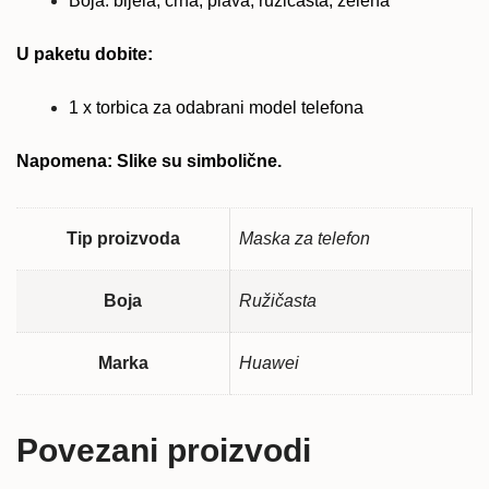
Boja: bijela, crna, plava, ružičasta, zelena
U paketu dobite:
1 x torbica za odabrani model telefona
Napomena: Slike su simbolične.
Tip proizvoda
Maska za telefon
Boja
Ružičasta
Marka
Huawei
Povezani proizvodi