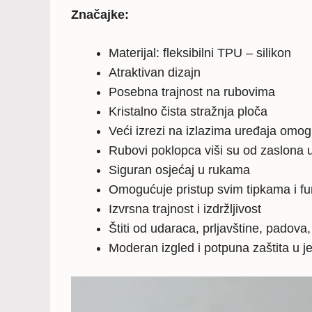
Značajke:
Materijal: fleksibilni TPU – silikon
Atraktivan dizajn
Posebna trajnost na rubovima
Kristalno čista stražnja ploča
Veći izrezi na izlazima uređaja omo
Rubovi poklopca viši su od zaslona u
Siguran osjećaj u rukama
Omogućuje pristup svim tipkama i f
Izvrsna trajnost i izdržljivost
Štiti od udaraca, prljavštine, padova
Moderan izgled i potpuna zaštita u 