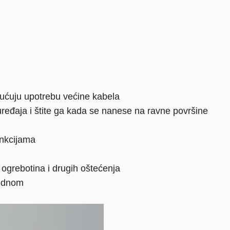
gućuju upotrebu većine kabela
ređaja i štite ga kada se nanese na ravne površine
unkcijama
, ogrebotina i drugih oštećenja
jednom