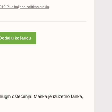
10 Plus kaljeno zaštitno staklo
Dodaj u košaricu
drugih oštećenja. Maska je izuzetno tanka,