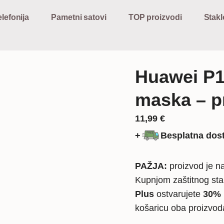
lefonija
Pametni satovi
TOP proizvodi
Stakl
Huawei P1
maska – p
11,99
€
+
Besplatna dos
PAŽJA:
proizvod je na
Kupnjom zaštitnog sta
Plus
ostvarujete
30% 
košaricu oba proizvo