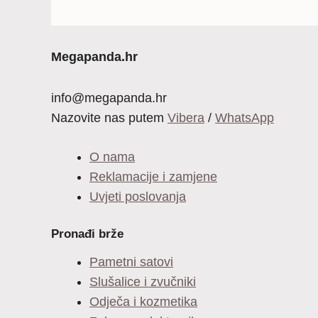
Megapanda.hr
info@megapanda.hr
Nazovite nas putem
Vibera
/
WhatsApp
O nama
Reklamacije i zamjene
Uvjeti poslovanja
Pronađi brže
Pametni satovi
Slušalice i zvučniki
Odječa i kozmetika