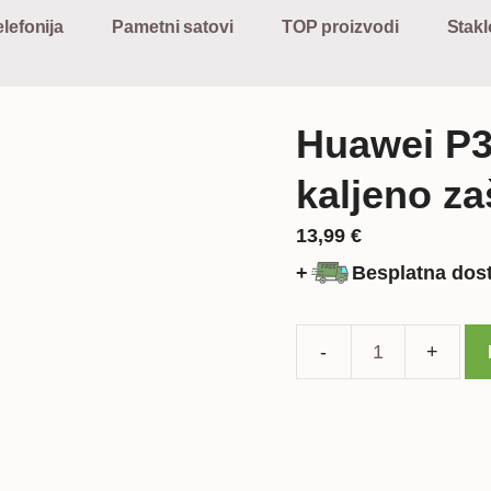
lefonija
Pametni satovi
TOP proizvodi
Stakl
Huawei P3
kaljeno za
13,99
€
+
Besplatna dos
Huawei
P30
Pro
cjelotno
kaljeno