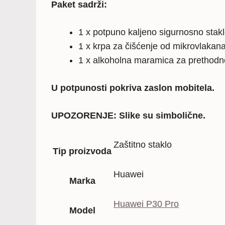
Paket sadrži:
1 x potpuno kaljeno sigurnosno stak
1 x krpa za čišćenje od mikrovlakan
1 x alkoholna maramica za prethodn
U potpunosti pokriva zaslon mobitela.
UPOZORENJE: Slike su simbolične.
Zaštitno staklo
Tip proizvoda
Huawei
Marka
Huawei P30 Pro
Model