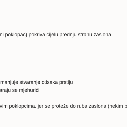
zaštitno
staklo
količina
uni poklopac) pokriva cijelu prednju stranu zaslona
manjuje stvaranje otisaka prstiju
araju se mjehurići
 svim poklopcima, jer se proteže do ruba zaslona (nekim 