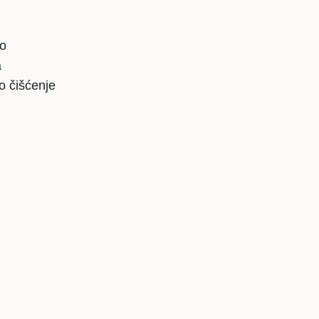
lo
a
o čišćenje