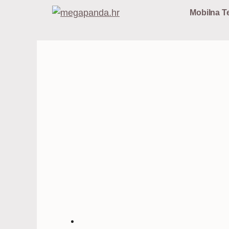
Preskoči
Mobilna Te
na
sadržaj