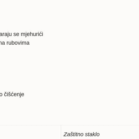
araju se mjehurići
 na rubovima
o čišćenje
Zaštitno staklo