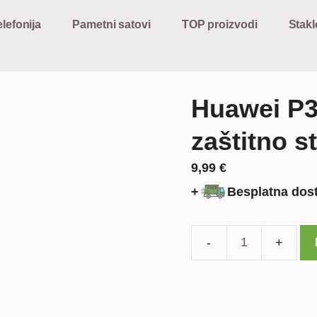
lefonija
Pametni satovi
TOP proizvodi
Stakl
Huawei P3
zaštitno s
9,99
€
+
Besplatna dos
Huawei
P30
Pro
kaljeno