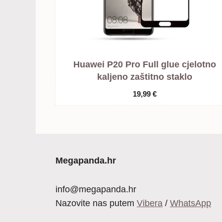
Huawei P20 Pro Full glue cjelotno
kaljeno zaštitno staklo
19,99
€
Megapanda.hr
info@megapanda.hr
Nazovite nas putem
Vibera
/
WhatsApp