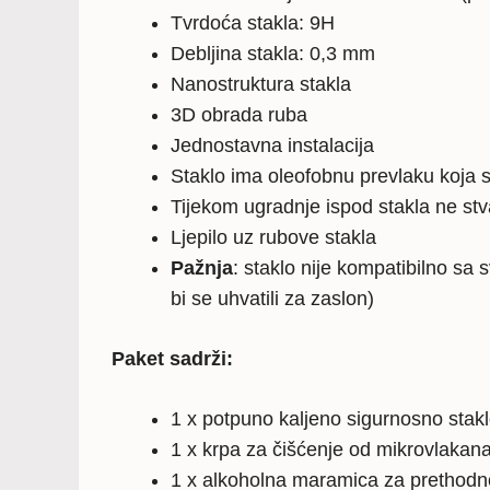
Tvrdoća stakla: 9H
Debljina stakla: 0,3 mm
Nanostruktura stakla
3D obrada ruba
Jednostavna instalacija
Staklo ima oleofobnu prevlaku koja s
Tijekom ugradnje ispod stakla ne stv
Ljepilo uz rubove stakla
Pažnja
: staklo nije kompatibilno sa
bi se uhvatili za zaslon)
Paket sadrži:
1 x potpuno kaljeno sigurnosno stak
1 x krpa za čišćenje od mikrovlakan
1 x alkoholna maramica za prethodn