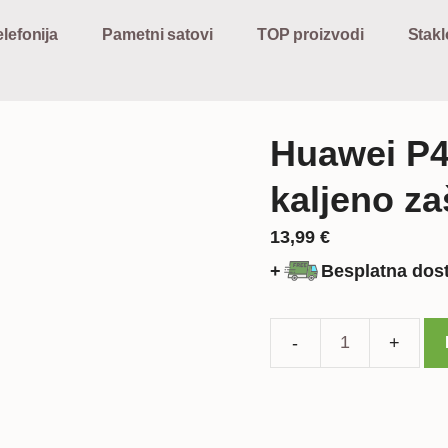
lefonija
Pametni satovi
TOP proizvodi
Stakl
Huawei P4
kaljeno za
13,99
€
+
Besplatna dos
Huawei
P40
Pro
cjelotno