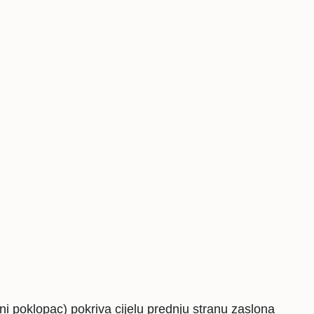
kaljeno
zaštitno
staklo
količina
uni poklopac) pokriva cijelu prednju stranu zaslona