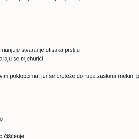
manjuje stvaranje otisaka prstiju
araju se mjehurići
 svim poklopcima, jer se proteže do ruba zaslona (nekim 
lo
a
o čišćenje