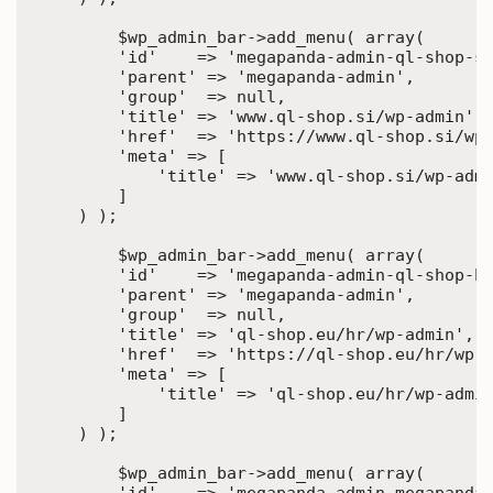
	$wp_admin_bar->add_menu( array(

        'id'    => 'megapanda-admin-ql-shop-si
        'parent' => 'megapanda-admin',

        'group'  => null,

        'title' => 'www.ql-shop.si/wp-admin',

        'href'  => 'https://www.ql-shop.si/wp-
        'meta' => [

            'title' => 'www.ql-shop.si/wp-admi
        ]

    ) );

	$wp_admin_bar->add_menu( array(

        'id'    => 'megapanda-admin-ql-shop-hr
        'parent' => 'megapanda-admin',

        'group'  => null,

        'title' => 'ql-shop.eu/hr/wp-admin',

        'href'  => 'https://ql-shop.eu/hr/wp-a
        'meta' => [

            'title' => 'ql-shop.eu/hr/wp-admin
        ]

    ) );

	$wp_admin_bar->add_menu( array(
