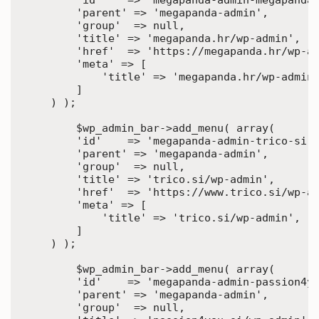
        'id'    => 'megapanda-admin-megapanda-
        'parent' => 'megapanda-admin',

        'group'  => null,

        'title' => 'megapanda.hr/wp-admin',

        'href'  => 'https://megapanda.hr/wp-ad
        'meta' => [

            'title' => 'megapanda.hr/wp-admin'
        ]

    ) );	

	$wp_admin_bar->add_menu( array(

        'id'    => 'megapanda-admin-trico-si-a
        'parent' => 'megapanda-admin',

        'group'  => null,

        'title' => 'trico.si/wp-admin',

        'href'  => 'https://www.trico.si/wp-ad
        'meta' => [

            'title' => 'trico.si/wp-admin',

        ]

    ) );

	$wp_admin_bar->add_menu( array(

        'id'    => 'megapanda-admin-passion4yo
        'parent' => 'megapanda-admin',

        'group'  => null,
