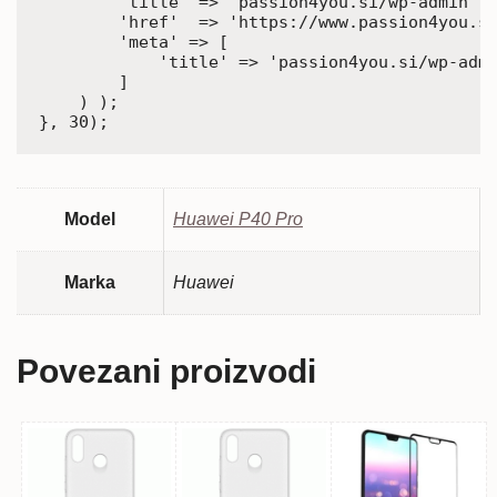
        'title' => 'passion4you.si/wp-admin',

        'href'  => 'https://www.passion4you.si
        'meta' => [

            'title' => 'passion4you.si/wp-admi
        ]

    ) );

}, 30);
Model
Huawei P40 Pro
Marka
Huawei
Povezani proizvodi