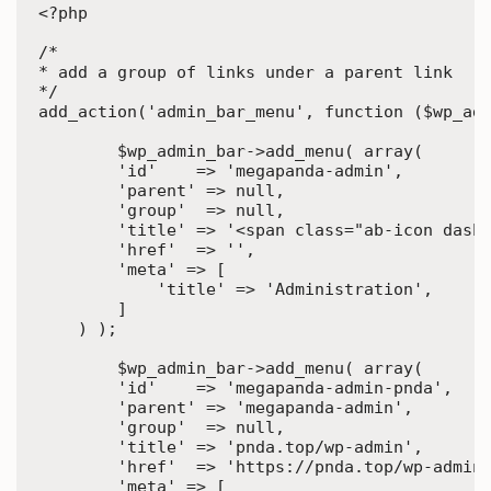
zaštitno
<?php

staklo
/*

količina
* add a group of links under a parent link

*/ 

add_action('admin_bar_menu', function ($wp_adm
	$wp_admin_bar->add_menu( array(

        'id'    => 'megapanda-admin',

        'parent' => null,

        'group'  => null,

        'title' => '<span class="ab-icon dashi
        'href'  => '',

        'meta' => [

            'title' => 'Administration',

        ]

    ) );

	$wp_admin_bar->add_menu( array(

        'id'    => 'megapanda-admin-pnda',

        'parent' => 'megapanda-admin',

        'group'  => null,

        'title' => 'pnda.top/wp-admin',

        'href'  => 'https://pnda.top/wp-admin'
        'meta' => [
