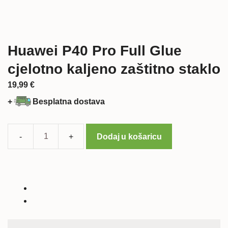
Huawei P40 Pro Full Glue
cjelotno kaljeno zaštitno staklo
19,99
€
+
Besplatna dostava
Dodaj u košaricu
Huawei
P40
Pro
Full
Glue
cjelotno
kaljeno