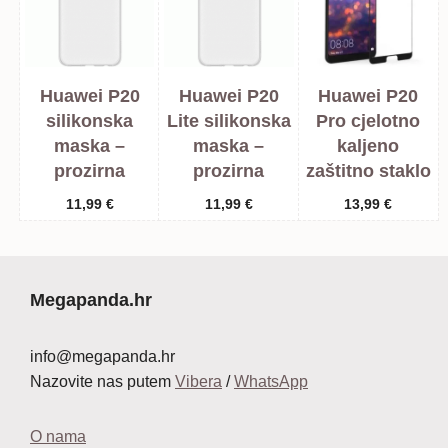
Huawei P20
Huawei P20
Huawei P20
silikonska
Lite silikonska
Pro cjelotno
maska –
maska –
kaljeno
prozirna
prozirna
zaštitno staklo
11,99
€
11,99
€
13,99
€
Megapanda.hr
info@megapanda.hr
Nazovite nas putem
Vibera
/
WhatsApp
O nama