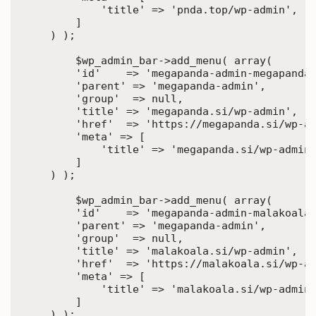
            'title' => 'pnda.top/wp-admin',

        ]

    ) );	

	$wp_admin_bar->add_menu( array(

        'id'    => 'megapanda-admin-megapanda-
        'parent' => 'megapanda-admin',

        'group'  => null,

        'title' => 'megapanda.si/wp-admin',

        'href'  => 'https://megapanda.si/wp-ad
        'meta' => [

            'title' => 'megapanda.si/wp-admin'
        ]

    ) );

	$wp_admin_bar->add_menu( array(

        'id'    => 'megapanda-admin-malakoala-
        'parent' => 'megapanda-admin',

        'group'  => null,

        'title' => 'malakoala.si/wp-admin',

        'href'  => 'https://malakoala.si/wp-ad
        'meta' => [

            'title' => 'malakoala.si/wp-admin'
        ]

    ) );
