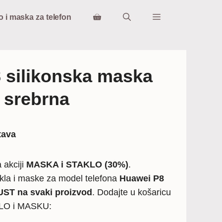
o i maska za telefon
 silikonska maska
 srebrna
tava
 akciji
MASKA i STAKLO (30%)
.
kla i maske za model telefona
Huawei P8
ST na svaki proizvod
. Dodajte u košaricu
KLO i MASKU: