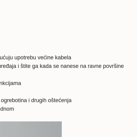
gućuju upotrebu većine kabela
ređaja i štite ga kada se nanese na ravne površine
unkcijama
, ogrebotina i drugih oštećenja
jednom