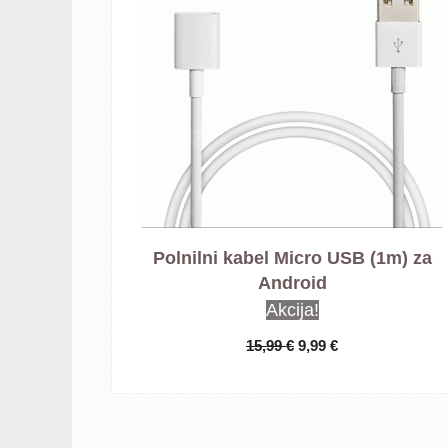
Polnilni kabel Micro USB (1m) za
Android
Akcija!
Izvorna
Trenutna
15,99
€
9,99
€
cijena
cijena
bila
je:
je:
9,99 €.
15,99 €.