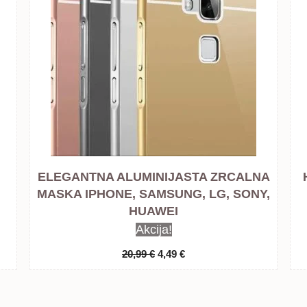
ELEGANTNA ALUMINIJASTA ZRCALNA
MASKA IPHONE, SAMSUNG, LG, SONY,
HUAWEI
Akcija!
Izvorna
Trenutna
20,99
€
4,49
€
cijena
cijena
bila
je:
je:
4,49 €.