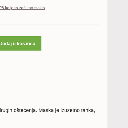
8 kaljeno zaštitno staklo
Dodaj u košaricu
drugih oštećenja. Maska je izuzetno tanka,