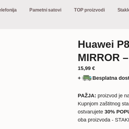
lefonija
Pametni satovi
TOP proizvodi
Stakl
Huawei P8
MIRROR –
15,99
€
+
Besplatna dos
PAŽJA:
proizvod je na
Kupnjom zaštitnog sta
ostvarujete
30% POPU
oba proizvoda - STA