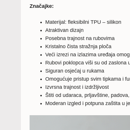
Značajke:
Materijal: fleksibilni TPU – silikon
Atraktivan dizajn
Posebna trajnost na rubovima
Kristalno čista stražnja ploča
Veći izrezi na izlazima uređaja omo
Rubovi poklopca viši su od zaslona u
Siguran osjećaj u rukama
Omogućuje pristup svim tipkama i f
Izvrsna trajnost i izdržljivost
Štiti od udaraca, prljavštine, padova
Moderan izgled i potpuna zaštita u 