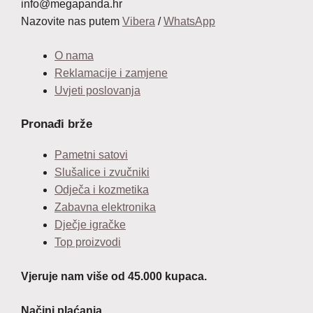
info@megapanda.hr
Nazovite nas putem
Vibera
/
WhatsApp
O nama
Reklamacije i zamjene
Uvjeti poslovanja
Pronađi brže
Pametni satovi
Slušalice i zvučniki
Odječa i kozmetika
Zabavna elektronika
Dječje igračke
Top proizvodi
Vjeruje nam više od 45.000 kupaca.
Načini plaćanja