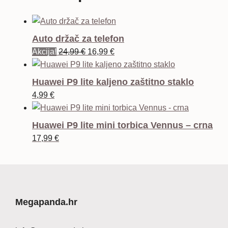
Auto držač za telefon
Izvorna
Trenutna
Akcija!
24,99
€
16,99
€
cijena
cijena
bila
je:
Huawei P9 lite kaljeno zaštitno staklo
je:
16,99 €.
4,99
€
24,99 €.
Huawei P9 lite mini torbica Vennus – crna
17,99
€
Megapanda.hr