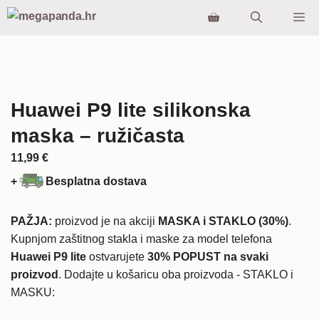
Preskoči
Iz
na
sadržaj
Huawei P9 lite silikonska
maska – ružičasta
11,99
€
+
Besplatna dostava
PAŽJA:
proizvod je na akciji
MASKA i STAKLO (30%)
.
Kupnjom zaštitnog stakla i maske za model telefona
Huawei P9 lite
ostvarujete
30% POPUST na svaki
proizvod
. Dodajte u košaricu oba proizvoda - STAKLO i
MASKU: