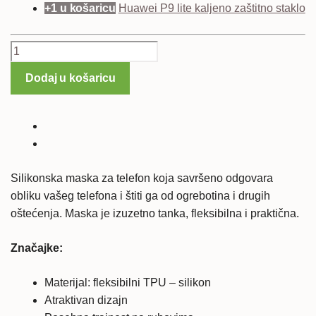
+1 u košaricu
Huawei P9 lite kaljeno zaštitno staklo
Huawei
P9
Dodaj u košaricu
lite
silikonska
maska
-
ružičasta
količina
Silikonska maska za telefon koja savršeno odgovara
obliku vašeg telefona i štiti ga od ogrebotina i drugih
oštećenja. Maska je izuzetno tanka, fleksibilna i praktična.
Značajke:
Materijal: fleksibilni TPU – silikon
Atraktivan dizajn