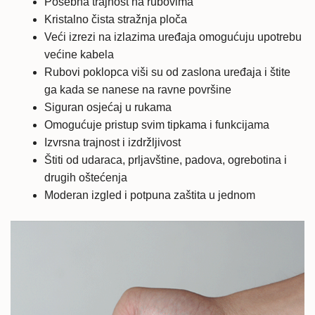
Posebna trajnost na rubovima
Kristalno čista stražnja ploča
Veći izrezi na izlazima uređaja omogućuju upotrebu
većine kabela
Rubovi poklopca viši su od zaslona uređaja i štite
ga kada se nanese na ravne površine
Siguran osjećaj u rukama
Omogućuje pristup svim tipkama i funkcijama
Izvrsna trajnost i izdržljivost
Štiti od udaraca, prljavštine, padova, ogrebotina i
drugih oštećenja
Moderan izgled i potpuna zaštita u jednom