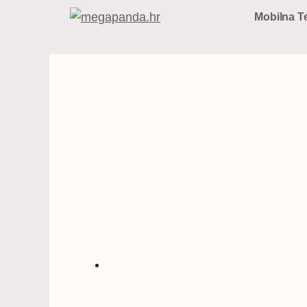
Preskoči
Mobilna Te
na
sadržaj