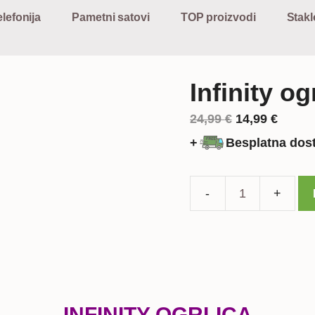
lefonija
Pametni satovi
TOP proizvodi
Stakl
Infinity og
Izvorna
Trenu
24,99
€
14,99
€
cijena
cijena
+
Besplatna dos
bila
je:
je:
14,99 
24,99 €.
Infinity
ogrlica
količina
INFINITY OGRLICA