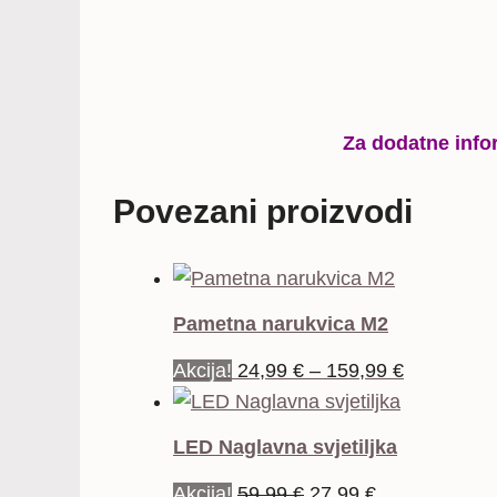
Za dodatne info
Povezani proizvodi
Pametna narukvica M2
Raspon
Akcija!
24,99
€
–
159,99
€
cijena:
od
LED Naglavna svjetiljka
24,99 €
Izvorna
Trenutna
Akcija!
59,99
€
27,99
€
do