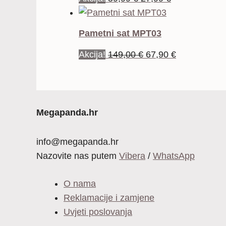
cijena
cijena
159,99 €
bila
je:
Pametni sat MPT03
je:
27,99 €.
Izvorna
Trenutna
Akcija!
149,00
€
67,90
€
59,99 €.
cijena
cijena
bila
je:
je:
67,90 €.
149,00 €.
Megapanda.hr
info@megapanda.hr
Nazovite nas putem
Vibera
/
WhatsApp
O nama
Reklamacije i zamjene
Uvjeti poslovanja