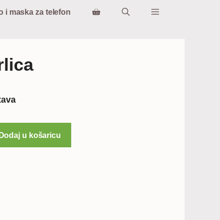
o i maska za telefon
rlica
tna
tava
€.
Dodaj u košaricu