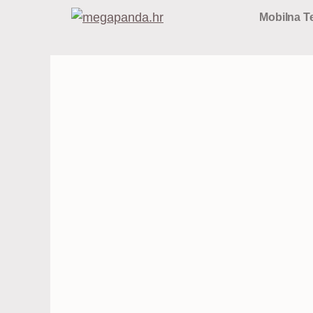
Preskoči
Mobilna Te
na
sadržaj