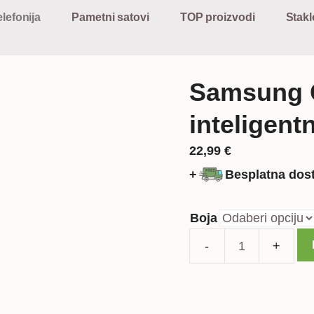
lefonija
Pametni satovi
TOP proizvodi
Stakl
Samsung 
inteligen
22,99
€
+
Besplatna dos
Boja
Samsung
Galaxy
S6
edge