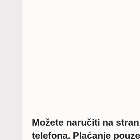
Možete naručiti na stra
telefona. Plaćanje pou