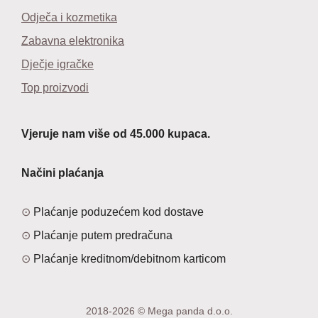
Odječa i kozmetika
Zabavna elektronika
Dječje igračke
Top proizvodi
Vjeruje nam više od 45.000 kupaca.
Načini plaćanja
Plaćanje poduzećem kod dostave
Plaćanje putem predračuna
Plaćanje kreditnom/debitnom karticom
2018-2026 © Mega panda d.o.o.