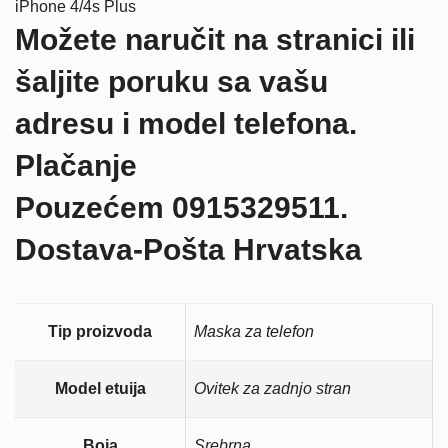
iPhone 4/4s Plus
Možete naručit na stranici ili
šaljite poruku sa vašu
adresu i model telefona.
Plačanje
Pouzećem 0915329511.
Dostava-Pošta Hrvatska
Tip proizvoda
Maska za telefon
Model etuija
Ovitek za zadnjo stran
Boja
Srebrna