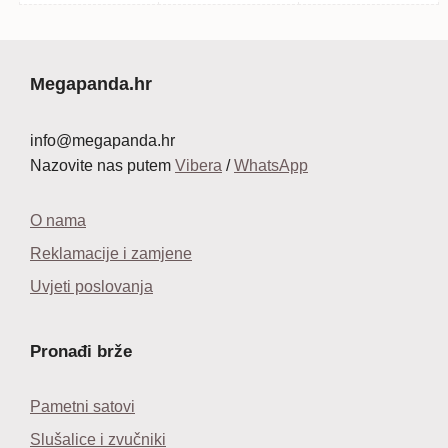
je:
14,
bila
je:
cijena
cijena
25,99 €.
je:
14,99 €.
bila
je:
24,99 €.
je:
14,99 €.
24,99 €.
Megapanda.hr
info@megapanda.hr
Nazovite nas putem
Vibera
/
WhatsApp
O nama
Reklamacije i zamjene
Uvjeti poslovanja
Pronađi brže
Pametni satovi
Slušalice i zvučniki