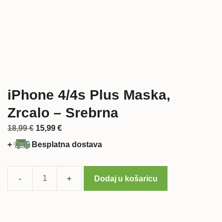
iPhone 4/4s Plus Maska,
Zrcalo – Srebrna
Izvorna
Trenutna
18,99
€
15,99
€
cijena
cijena
+
Besplatna dostava
bila
je:
je:
15,99 €.
18,99 €.
Dodaj u košaricu
iPhone
4/4s
Plus
Maska,