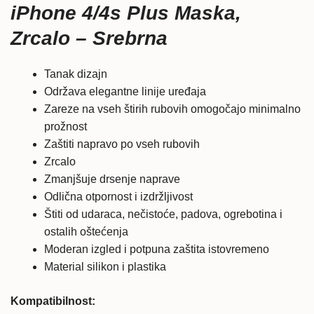
iPhone 4/4s Plus Maska,
Zrcalo
Zrcalo – Srebrna
-
Srebrna
količina
Tanak dizajn
Održava elegantne linije uređaja
Zareze na vseh štirih rubovih omogočajo minimalno
prožnost
Zaštiti napravo po vseh rubovih
Zrcalo
Zmanjšuje drsenje naprave
Odlična otpornost i izdržljivost
Štiti od udaraca, nečistoće, padova, ogrebotina i
ostalih oštećenja
Moderan izgled i potpuna zaštita istovremeno
Material silikon i plastika
Kompatibilnost: