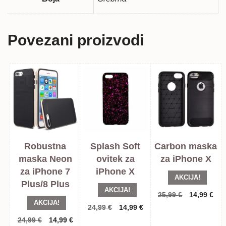
Povezani proizvodi
Robustna
Splash Soft
Carbon maska
maska Neon
ovitek za
za iPhone X
za iPhone 7
iPhone X
AKCIJA!
Plus/8 Plus
AKCIJA!
Izvorna
Tre
25,99
€
14,99
€
AKCIJA!
cijena
cij
Izvorna
Trenutna
24,99
€
14,99
€
bila
je:
cijena
cijena
Izvorna
Trenutna
24,99
€
14,99
€