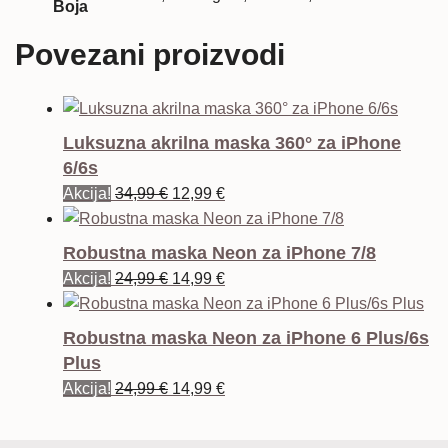
Boja
Povezani proizvodi
Luksuzna akrilna maska 360° za iPhone
6/6s
Izvorna
Trenutna
Akcija!
34,99
€
12,99
€
cijena
cijena
bila
je:
Robustna maska Neon za iPhone 7/8
je:
12,99 €.
Izvorna
Trenutna
Akcija!
24,99
€
14,99
€
34,99 €.
cijena
cijena
bila
je:
Robustna maska Neon za iPhone 6 Plus/6s
je:
14,99 €.
Plus
24,99 €.
Izvorna
Trenutna
Akcija!
24,99
€
14,99
€
cijena
cijena
bila
je: