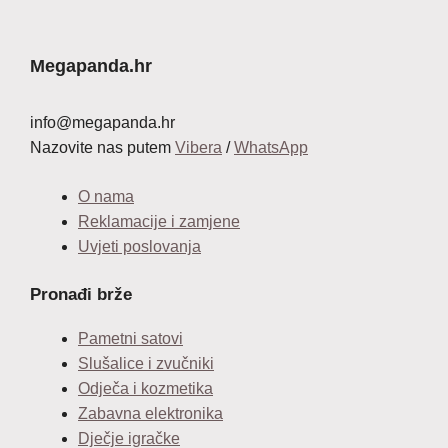
je:
14,99 €.
24,99 €.
Megapanda.hr
info@megapanda.hr
Nazovite nas putem
Vibera
/
WhatsApp
O nama
Reklamacije i zamjene
Uvjeti poslovanja
Pronađi brže
Pametni satovi
Slušalice i zvučniki
Odječa i kozmetika
Zabavna elektronika
Dječje igračke