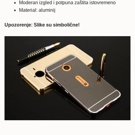
Moderan izgled i potpuna zaštita istovremeno
Material: aluminij
Upozorenje: Slike su simbolične!