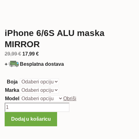
iPhone 6/6S ALU maska
MIRROR
Izvorna
Trenutna
29,99
€
17,99
€
cijena
cijena
+
Besplatna dostava
bila
je:
je:
17,99 €.
Boja
29,99 €.
Marka
Model
Obriši
iPhone
6/6S
Dodaj u košaricu
ALU
maska
MIRROR