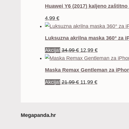
Huawei Y6 (2017) kaljeno zaštitno
4,99
€
Luksuzna akrilna maska 360° za i
Izvorna
Trenutna
Akcija!
34,99
€
12,99
€
cijena
cijena
bila
je:
Maska Remax Gentleman za iPhon
je:
12,99 €.
Izvorna
Trenutna
Akcija!
21,99
€
11,99
€
34,99 €.
cijena
cijena
bila
je:
je:
11,99 €.
21,99 €.
Megapanda.hr