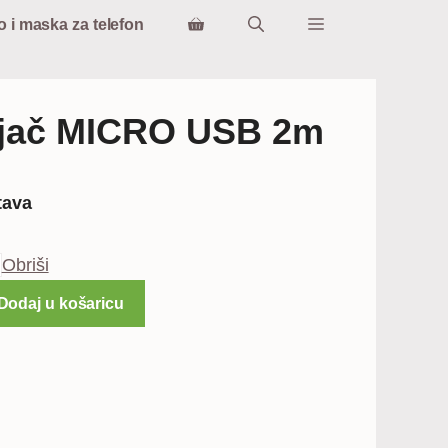
o i maska za telefon
njač MICRO USB 2m
tna
tava
€.
Obriši
Dodaj u košaricu