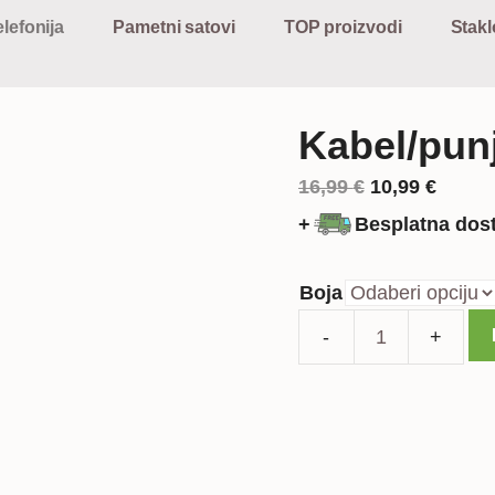
lefonija
Pametni satovi
TOP proizvodi
Stakl
Kabel/pu
Izvorna
Trenu
16,99
€
10,99
€
cijena
cijena
+
Besplatna dos
bila
je:
je:
10,99 
Boja
16,99 €.
Kabel/punjač
MICRO
USB
2m
količina