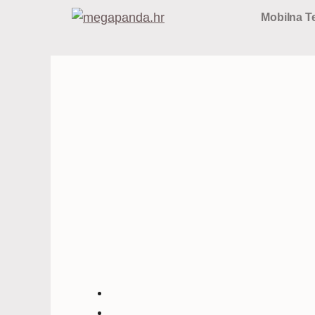
Preskoči
Mobilna Te
na
sadržaj