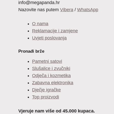
info@megapanda.hr
Nazovite nas putem
Vibera
/
WhatsApp
O nama
Reklamacije i zamjene
Uvjeti poslovanja
Pronađi brže
Pametni satovi
Slušalice i zvučniki
Odječa i kozmetika
Zabavna elektronika
Dječje igračke
Top proizvodi
Vjeruje nam više od 45.000 kupaca.