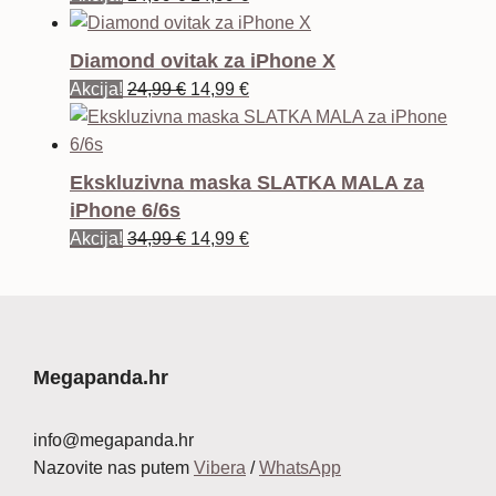
cijena
cijena
bila
je:
Diamond ovitak za iPhone X
je:
14,99 €.
Izvorna
Trenutna
Akcija!
24,99
€
14,99
€
24,99 €.
cijena
cijena
bila
je:
je:
14,99 €.
Ekskluzivna maska SLATKA MALA za
24,99 €.
iPhone 6/6s
Izvorna
Trenutna
Akcija!
34,99
€
14,99
€
cijena
cijena
bila
je:
je:
14,99 €.
34,99 €.
Megapanda.hr
info@megapanda.hr
Nazovite nas putem
Vibera
/
WhatsApp