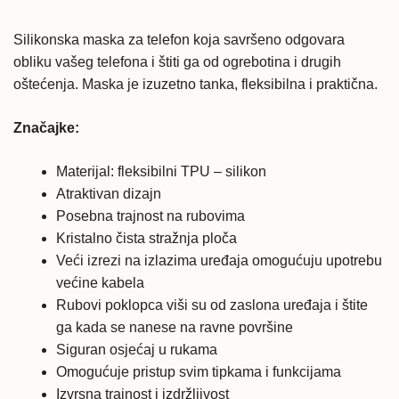
ružičasta
količina
Silikonska maska za telefon koja savršeno odgovara
obliku vašeg telefona i štiti ga od ogrebotina i drugih
oštećenja. Maska je izuzetno tanka, fleksibilna i praktična.
Značajke:
Materijal: fleksibilni TPU – silikon
Atraktivan dizajn
Posebna trajnost na rubovima
Kristalno čista stražnja ploča
Veći izrezi na izlazima uređaja omogućuju upotrebu
većine kabela
Rubovi poklopca viši su od zaslona uređaja i štite
ga kada se nanese na ravne površine
Siguran osjećaj u rukama
Omogućuje pristup svim tipkama i funkcijama
Izvrsna trajnost i izdržljivost