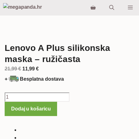
Preskoči
Iz
na
sadržaj
Lenovo A Plus silikonska
maska – ružičasta
Izvorna
Trenutna
21,99
€
11,99
€
cijena
cijena
+
Besplatna dostava
bila
je:
je:
11,99 €.
Lenovo
21,99 €.
A
Dodaj u košaricu
Plus
silikonska
maska
-