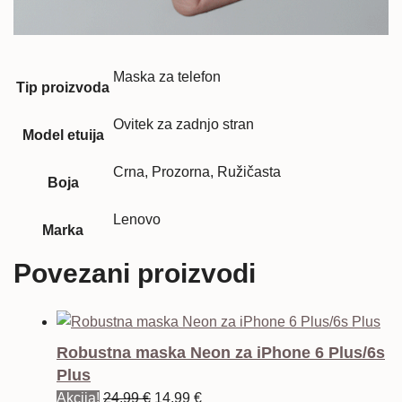
Maska za telefon
Tip proizvoda
Ovitek za zadnjo stran
Model etuija
Crna, Prozorna, Ružičasta
Boja
Lenovo
Marka
Povezani proizvodi
Robustna maska Neon za iPhone 6 Plus/6s
Plus
Izvorna
Trenutna
Akcija!
24,99
€
14,99
€