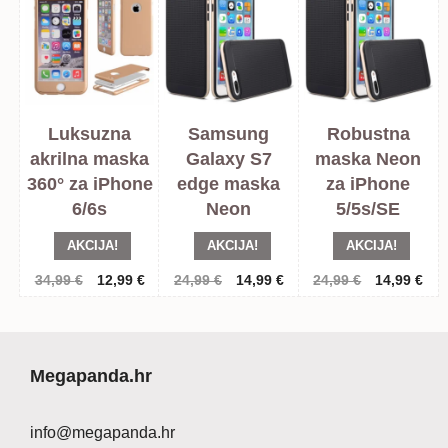
Luksuzna
Samsung
Robustna
akrilna maska
Galaxy S7
maska Neon
360° za iPhone
edge maska
za iPhone
6/6s
Neon
5/5s/SE
AKCIJA!
AKCIJA!
AKCIJA!
Izvorna
Trenutna
Izvorna
Trenutna
Izvorna
Tre
34,99
€
12,99
€
24,99
€
14,99
€
24,99
€
14,99
€
cijena
cijena
cijena
cijena
cijena
cij
bila
je:
bila
je:
bila
je:
je:
12,99 €.
je:
14,99 €.
je:
14,
34,99 €.
24,99 €.
24,99 €.
Megapanda.hr
info@megapanda.hr