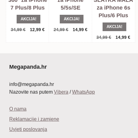
360° za iPhone
za iPhone
SLATKA MALA
7 Plus/8 Plus
5/5s/SE
za iPhone 6s
Plus/6 Plus
AKCIJA!
AKCIJA!
AKCIJA!
Izvorna
Trenutna
Izvorna
Trenutna
34,99
€
12,99
€
24,99
€
14,99
€
cijena
cijena
cijena
cijena
Izvorna
Tre
34,99
€
14,99
€
bila
je:
bila
je:
cijena
cij
je:
12,99 €.
je:
14,99 €.
bila
je:
34,99 €.
24,99 €.
je:
14,
34,99 €.
Megapanda.hr
info@megapanda.hr
Nazovite nas putem
Vibera
/
WhatsApp
O nama
Reklamacije i zamjene
Uvjeti poslovanja