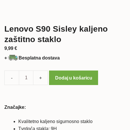
Lenovo S90 Sisley kaljeno
zaštitno staklo
9,99
€
+
Besplatna dostava
Dodaj u košaricu
Lenovo
S90
Sisley
kaljeno
Značajke:
zaštitno
staklo
Kvalitetno kaljeno sigurnosno staklo
količina
Tvrdoća stakla: 9H