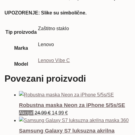
UPOZORENJE: Slike su simbolične.
Zaštitno staklo
Tip proizvoda
Lenovo
Marka
Lenovo Vibe C
Model
Povezani proizvodi
Robustna maska Neon za iPhone 5/5s/SE
Izvorna
Trenutna
Akcija!
24,99
€
14,99
€
cijena
cijena
bila
je:
Samsung Galaxy S7 luksuzna akrilna