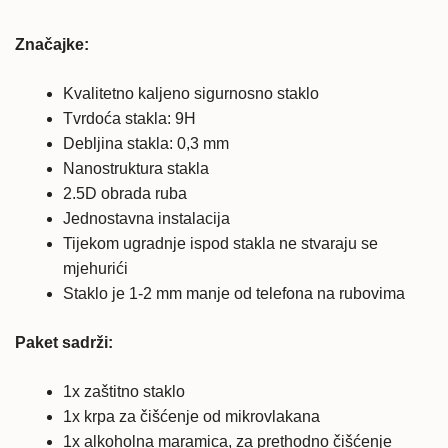
količina
Značajke:
Kvalitetno kaljeno sigurnosno staklo
Tvrdoća stakla: 9H
Debljina stakla: 0,3 mm
Nanostruktura stakla
2.5D obrada ruba
Jednostavna instalacija
Tijekom ugradnje ispod stakla ne stvaraju se
mjehurići
Staklo je 1-2 mm manje od telefona na rubovima
Paket sadrži:
1x zaštitno staklo
1x krpa za čišćenje od mikrovlakana
1x alkoholna maramica, za prethodno čišćenje