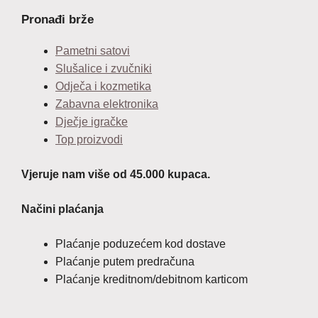
Pronađi brže
Pametni satovi
Slušalice i zvučniki
Odječa i kozmetika
Zabavna elektronika
Dječje igračke
Top proizvodi
Vjeruje nam više od 45.000 kupaca.
Načini plaćanja
Plaćanje poduzećem kod dostave
Plaćanje putem predračuna
Plaćanje kreditnom/debitnom karticom