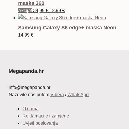
je:
14,99 €.
maska 360
24,99 €.
Izvorna
Trenutna
Akcija!
34,99
€
12,99
€
cijena
cijena
bila
je:
Samsung Galaxy S6 edge+ maska Neon
je:
12,99 €.
14,99
€
34,99 €.
Megapanda.hr
info@megapanda.hr
Nazovite nas putem
Vibera
/
WhatsApp
O nama
Reklamacije i zamjene
Uvjeti poslovanja