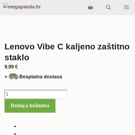
Preskoči
Iz
na
sadržaj
Lenovo Vibe C kaljeno zaštitno
staklo
9,99
€
+
Besplatna dostava
Lenovo
Vibe
Dodaj u košaricu
C
kaljeno
zaštitno
staklo