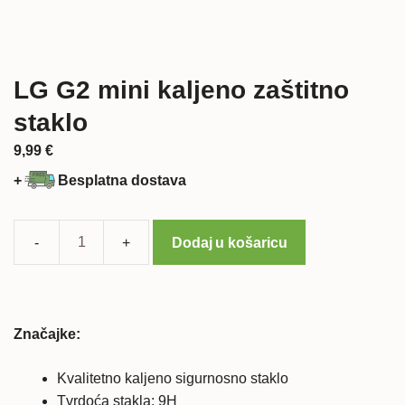
LG G2 mini kaljeno zaštitno
staklo
9,99
€
+
Besplatna dostava
Dodaj u košaricu
LG
G2
mini
kaljeno
Značajke:
zaštitno
staklo
Kvalitetno kaljeno sigurnosno staklo
količina
Tvrdoća stakla: 9H