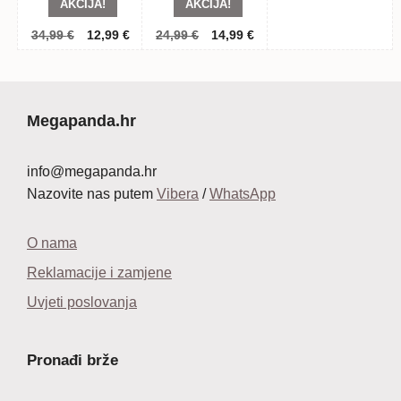
AKCIJA!
AKCIJA!
Izvorna
Trenutna
Izvorna
Trenutna
34,99
€
12,99
€
24,99
€
14,99
€
cijena
cijena
cijena
cijena
bila
je:
bila
je:
je:
12,99 €.
je:
14,99 €.
34,99 €.
24,99 €.
Megapanda.hr
info@megapanda.hr
Nazovite nas putem
Vibera
/
WhatsApp
O nama
Reklamacije i zamjene
Uvjeti poslovanja
Pronađi brže