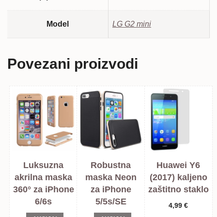
Model
LG G2 mini
Povezani proizvodi
Luksuzna
Robustna
Huawei Y6
akrilna maska
maska Neon
(2017) kaljeno
360° za iPhone
za iPhone
zaštitno staklo
6/6s
5/5s/SE
4,99
€