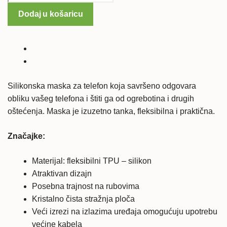
G2
Dodaj u košaricu
silikonska
maska
-
prozirna
količina
Silikonska maska za telefon koja savršeno odgovara
obliku vašeg telefona i štiti ga od ogrebotina i drugih
oštećenja. Maska je izuzetno tanka, fleksibilna i praktična.
Značajke:
Materijal: fleksibilni TPU – silikon
Atraktivan dizajn
Posebna trajnost na rubovima
Kristalno čista stražnja ploča
Veći izrezi na izlazima uređaja omogućuju upotrebu
većine kabela