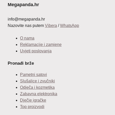
Megapanda.hr
info@megapanda.hr
Nazovite nas putem
Vibera
/
WhatsApp
O nama
Reklamacije i zamjene
Uvjeti poslovanja
Pronađi brže
Pametni satovi
Slušalice i zvučniki
Odječa i kozmetika
Zabavna elektronika
Dječje igračke
Top proizvodi