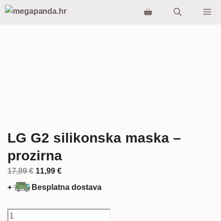
Preskoči
Iz
na
sadržaj
LG G2 silikonska maska –
prozirna
Izvorna
Trenutna
17,99
€
11,99
€
cijena
cijena
+
Besplatna dostava
bila
je:
je:
11,99 €.
LG
17,99 €.