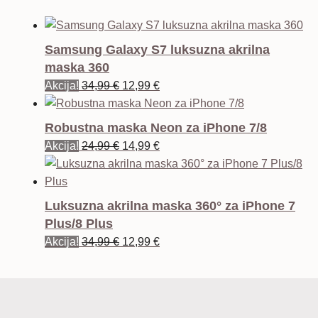
Samsung Galaxy S7 luksuzna akrilna
maska 360
Izvorna
Trenutna
Akcija!
34,99
€
12,99
€
cijena
cijena
bila
je:
Robustna maska Neon za iPhone 7/8
je:
12,99 €.
Izvorna
Trenutna
Akcija!
24,99
€
14,99
€
34,99 €.
cijena
cijena
bila
je:
je:
14,99 €.
Luksuzna akrilna maska 360° za iPhone 7
24,99 €.
Plus/8 Plus
Izvorna
Trenutna
Akcija!
34,99
€
12,99
€
cijena
cijena
bila
je:
je:
12,99 €.
34,99 €.