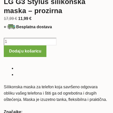
LG G3 Stylus silikonska
maska – prozirna
Izvorna
Trenutna
17,99
€
11,99
€
cijena
cijena
+
Besplatna dostava
bila
je:
je:
11,99 €.
LG
17,99 €.
G3
Dodaj u košaricu
Stylus
silikonska
maska
-
prozirna
količina
Silikonska maska za telefon koja savršeno odgovara
obliku vašeg telefona i štiti ga od ogrebotina i drugih
oštećenja. Maska je izuzetno tanka, fleksibilna i praktična.
Značajke: