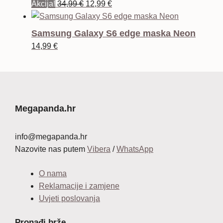
Izvorna
Trenutna
Akcija!
34,99
€
12,99
€
cijena
cijena
bila
je:
Samsung Galaxy S6 edge maska Neon
je:
12,99 €.
14,99
€
34,99 €.
Megapanda.hr
info@megapanda.hr
Nazovite nas putem
Vibera
/
WhatsApp
O nama
Reklamacije i zamjene
Uvjeti poslovanja
Pronađi brže