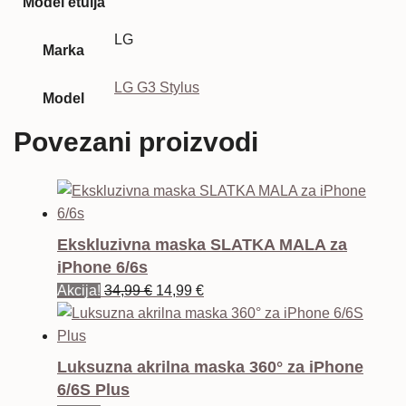
Model etuija
LG
Marka
LG G3 Stylus
Model
Povezani proizvodi
Ekskluzivna maska SLATKA MALA za
iPhone 6/6s
Izvorna
Trenutna
Akcija!
34,99
€
14,99
€
cijena
cijena
bila
je:
je:
14,99 €.
Luksuzna akrilna maska 360° za iPhone
34,99 €.
6/6S Plus