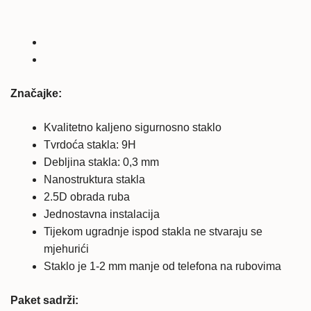
kaljeno
zaštitno
staklo
količina
Značajke:
Kvalitetno kaljeno sigurnosno staklo
Tvrdoća stakla: 9H
Debljina stakla: 0,3 mm
Nanostruktura stakla
2.5D obrada ruba
Jednostavna instalacija
Tijekom ugradnje ispod stakla ne stvaraju se
mjehurići
Staklo je 1-2 mm manje od telefona na rubovima
Paket sadrži: