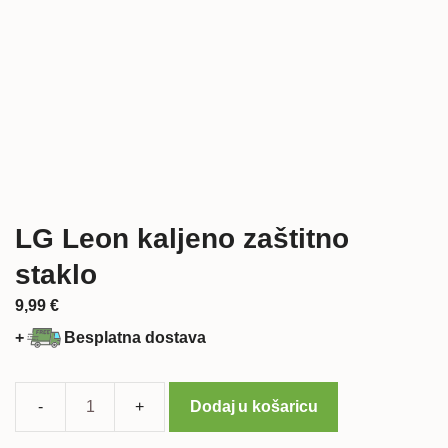
LG Leon kaljeno zaštitno
staklo
9,99
€
+
Besplatna dostava
Dodaj u košaricu
LG
Leon