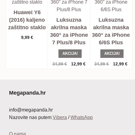
Huawei Y6
(2016) kaljeno
Luksuzna
Luksuzna
zaštitno staklo
akrilna maska
akrilna maska
360° za iPhone
360° za iPhone
9,99
€
7 Plus/8 Plus
6/6S Plus
AKCIJA!
AKCIJA!
Izvorna
Trenutna
Izvorna
Tre
34,99
€
12,99
€
34,99
€
12,99
€
cijena
cijena
cijena
cij
bila
je:
bila
je:
je:
12,99 €.
je:
12,
34,99 €.
34,99 €.
Megapanda.hr
info@megapanda.hr
Nazovite nas putem
Vibera
/
WhatsApp
O nama