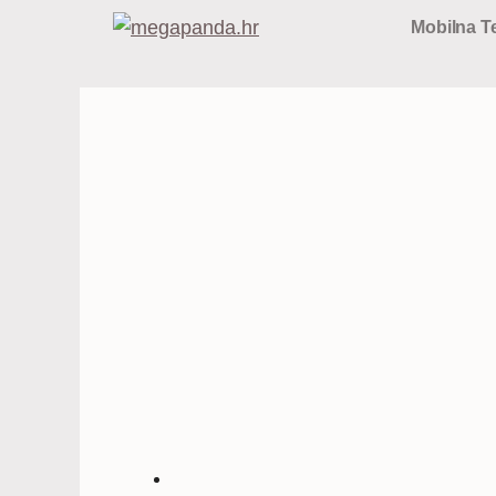
Preskoči
Mobilna Te
na
sadržaj