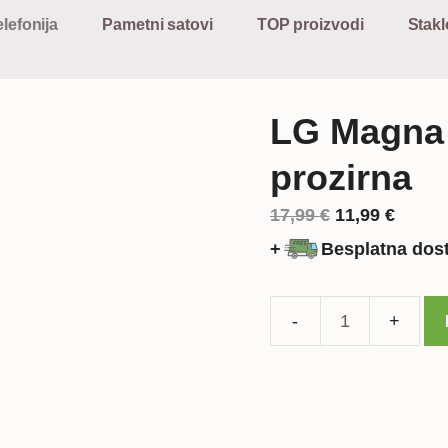
lefonija
Pametni satovi
TOP proizvodi
Stakl
LG Magna 
prozirna
Izvorna
Trenu
17,99
€
11,99
€
cijena
cijena
+
Besplatna dos
bila
je:
je:
11,99 
17,99 €.
LG
Magna
silikonska
maska
-