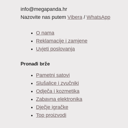
info@megapanda.hr
Nazovite nas putem
Vibera
/
WhatsApp
O nama
Reklamacije i zamjene
Uvjeti poslovanja
Pronađi brže
Pametni satovi
Slušalice i zvučniki
Odječa i kozmetika
Zabavna elektronika
Dječje igračke
Top proizvodi