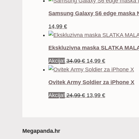
Samsung Galaxy S6 edge maska 
14,99
€
Ekskluzivna maska SLATKA MALA 
Izvorna
Trenutna
Akcija!
34,99
€
14,99
€
cijena
cijena
bila
je:
Ovitek Army Soldier za iPhone X
je:
14,99 €.
Izvorna
Trenutna
Akcija!
24,99
€
13,99
€
34,99 €.
cijena
cijena
bila
je:
je:
13,99 €.
24,99 €.
Megapanda.hr