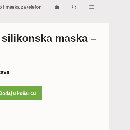
o i maska za telefon
silikonska maska –
tna
tava
€.
Dodaj u košaricu