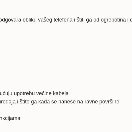
prozirna
količina
dgovara obliku vašeg telefona i štiti ga od ogrebotina i 
gućuju upotrebu većine kabela
ređaja i štite ga kada se nanese na ravne površine
unkcijama