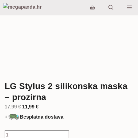
Preskoči
Iz
na
sadržaj
LG Stylus 2 silikonska maska
– prozirna
Izvorna
Trenutna
17,99
€
11,99
€
cijena
cijena
+
Besplatna dostava
bila
je:
je:
11,99 €.
LG
17,99 €.