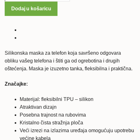
Stylus
Dodaj u košaricu
2
silikonska
maska
-
prozirna
količina
Silikonska maska za telefon koja savršeno odgovara
obliku vašeg telefona i štiti ga od ogrebotina i drugih
oštećenja. Maska je izuzetno tanka, fleksibilna i praktična.
Značajke:
Materijal: fleksibilni TPU – silikon
Atraktivan dizajn
Posebna trajnost na rubovima
Kristalno čista stražnja ploča
Veći izrezi na izlazima uređaja omogućuju upotrebu
većine kabela