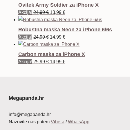
Ovitek Army Soldier za iPhone X
Izvorna
Trenutna
Akcija!
24,99
€
13,99
€
cijena
cijena
bila
je:
Robustna maska Neon za iPhone 6/6s
je:
13,99 €.
Izvorna
Trenutna
Akcija!
24,99
€
14,99
€
24,99 €.
cijena
cijena
bila
je:
Carbon maska za iPhone X
je:
14,99 €.
Izvorna
Trenutna
Akcija!
25,99
€
14,99
€
24,99 €.
cijena
cijena
bila
je:
je:
14,99 €.
25,99 €.
Megapanda.hr
info@megapanda.hr
Nazovite nas putem
Vibera
/
WhatsApp