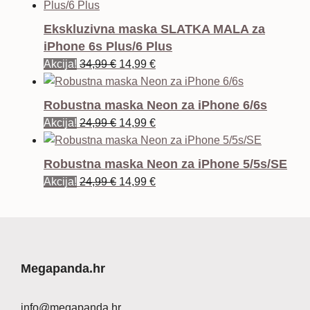
Ekskluzivna maska SLATKA MALA za
iPhone 6s Plus/6 Plus
Izvorna
Trenutna
Akcija!
34,99
€
14,99
€
cijena
cijena
bila
je:
Robustna maska Neon za iPhone 6/6s
je:
14,99 €.
Izvorna
Trenutna
Akcija!
24,99
€
14,99
€
34,99 €.
cijena
cijena
bila
je:
Robustna maska Neon za iPhone 5/5s/SE
je:
14,99 €.
Izvorna
Trenutna
Akcija!
24,99
€
14,99
€
24,99 €.
cijena
cijena
bila
je:
je:
14,99 €.
24,99 €.
Megapanda.hr
info@megapanda.hr