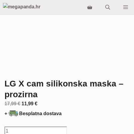
Preskoči
Iz
na
sadržaj
LG X cam silikonska maska –
prozirna
Izvorna
Trenutna
17,99
€
11,99
€
cijena
cijena
+
Besplatna dostava
bila
je:
je:
11,99 €.
LG
17,99 €.