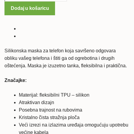
X
Dodaj u košaricu
cam
silikonska
maska
-
prozirna
količina
Silikonska maska za telefon koja savršeno odgovara
obliku vašeg telefona i štiti ga od ogrebotina i drugih
oštećenja. Maska je izuzetno tanka, fleksibilna i praktična.
Značajke:
Materijal: fleksibilni TPU – silikon
Atraktivan dizajn
Posebna trajnost na rubovima
Kristalno čista stražnja ploča
Veći izrezi na izlazima uređaja omogućuju upotrebu
većine kabela