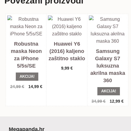
Povezani proizvodi
Robustna
Huawei Y6
maska Neon
(2016) kaljeno
Samsung
za iPhone
zaštitno staklo
Galaxy S7
5/5s/SE
luksuzna
9,99
€
akrilna maska
AKCIJA!
360
Izvorna
Trenutna
24,99
€
14,99
€
AKCIJA!
cijena
cijena
bila
je:
Izvorna
Tre
34,99
€
12,99
€
je:
14,99 €.
cijena
cij
24,99 €.
bila
je:
je:
12,
34,99 €.
Megapanda.hr