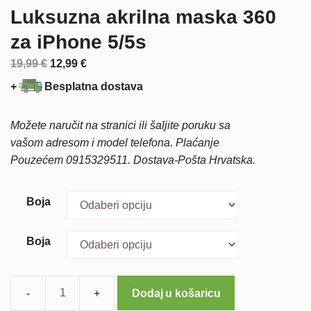
Luksuzna akrilna maska 360
za iPhone 5/5s
Izvorna
Trenutna
19,99
€
12,99
€
cijena
cijena
+
Besplatna dostava
bila
je:
je:
12,99 €.
Možete naručit na stranici ili šaljite poruku sa
19,99 €.
vašom adresom i model telefona. Plaćanje
Pouzećem 0915329511. Dostava-Pošta Hrvatska.
Boja
Boja
Dodaj u košaricu
Luksuzna