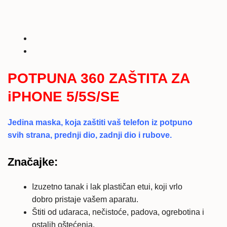
akrilna
maska
360
za
iPhone
5/5s
POTPUNA 360 ZAŠTITA ZA
količina
iPHONE 5/5S/SE
Jedina maska, koja zaštiti vaš telefon iz potpuno
svih strana, prednji dio, zadnji dio i rubove.
Značajke:
Izuzetno tanak i lak plastičan etui, koji vrlo
dobro pristaje vašem aparatu.
Štiti od udaraca, nečistoće, padova, ogrebotina i
ostalih oštećenja.