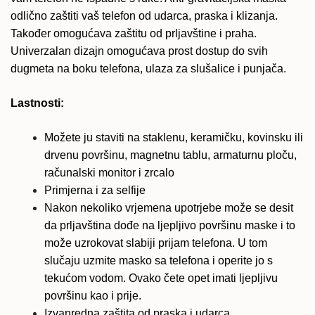
odlično zaštiti vaš telefon od udarca, praska i klizanja.
Također omogućava zaštitu od prljavštine i praha.
Univerzalan dizajn omogućava prost dostup do svih
dugmeta na boku telefona, ulaza za slušalice i punjača.
Lastnosti:
Možete ju staviti na staklenu, keramičku, kovinsku ili
drvenu površinu, magnetnu tablu, armaturnu ploču,
računalski monitor i zrcalo
Primjerna i za selfije
Nakon nekoliko vrjemena upotrjebe može se desit
da prljavština dođe na ljepljivo površinu maske i to
može uzrokovat slabiji prijam telefona. U tom
slučaju uzmite masko sa telefona i operite jo s
tekućom vodom. Ovako čete opet imati ljepljivu
površinu kao i prije.
Izvanredna zaštita od praska i udarca