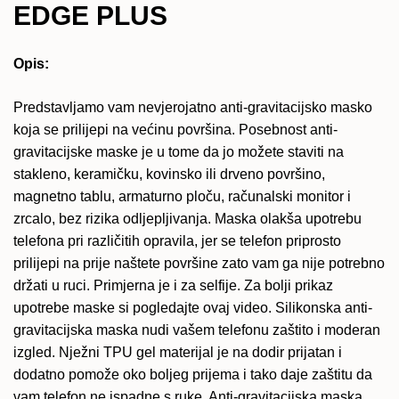
EDGE PLUS
Opis:
Predstavljamo vam nevjerojatno anti-gravitacijsko masko
koja se prilijepi na većinu površina. Posebnost anti-
gravitacijske maske je u tome da jo možete staviti na
stakleno, keramičku, kovinsko ili drveno površino,
magnetno tablu, armaturno ploču, računalski monitor i
zrcalo, bez rizika odljepljivanja. Maska olakša upotrebu
telefona pri različitih opravila, jer se telefon priprosto
prilijepi na prije naštete površine zato vam ga nije potrebno
držati u ruci. Primjerna je i za selfije. Za bolji prikaz
upotrebe maske si pogledajte ovaj video. Silikonska anti-
gravitacijska maska nudi vašem telefonu zaštito i moderan
izgled. Nježni TPU gel materijal je na dodir prijatan i
dodatno pomože oko boljeg prijema i tako daje zaštitu da
vam telefon ne ispadne s ruke. Anti-gravitacijska maska