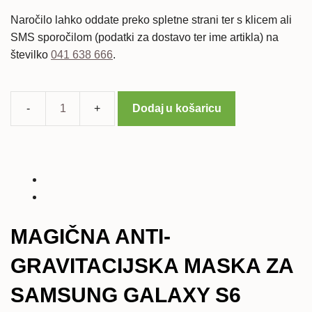
Naročilo lahko oddate preko spletne strani ter s klicem ali
SMS sporočilom (podatki za dostavo ter ime artikla) na
številko
041 638 666
.
Dodaj u košaricu
Samsung
Galaxy
S6
edge+
magična
anti-
gravitacijska
MAGIČNA ANTI-
maska
količina
GRAVITACIJSKA MASKA ZA
SAMSUNG GALAXY S6