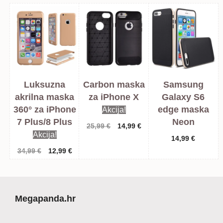
Luksuzna
Carbon maska
Samsung
akrilna maska
za iPhone X
Galaxy S6
360° za iPhone
edge maska
Akcija!
7 Plus/8 Plus
Neon
Izvorna
Trenutna
25,99
€
14,99
€
Akcija!
cijena
cijena
14,99
€
bila
je:
Izvorna
Trenutna
34,99
€
12,99
€
je:
14,99 €.
cijena
cijena
25,99 €.
bila
je:
je:
12,99 €.
34,99 €.
Megapanda.hr