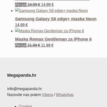
Izvorna
Trenutna
Akcija!
24,99
€
14,99
€
cijena
cijena
bila
je:
Samsung Galaxy S6 edge+ maska Neon
je:
14,99 €.
14,99
€
24,99 €.
Maska Remax Gentleman za iPhone 6
Izvorna
Trenutna
Akcija!
21,99
€
11,99
€
cijena
cijena
bila
je:
je:
11,99 €.
21,99 €.
Megapanda.hr
info@megapanda.hr
Nazovite nas putem
Vibera
/
WhatsApp
O nama