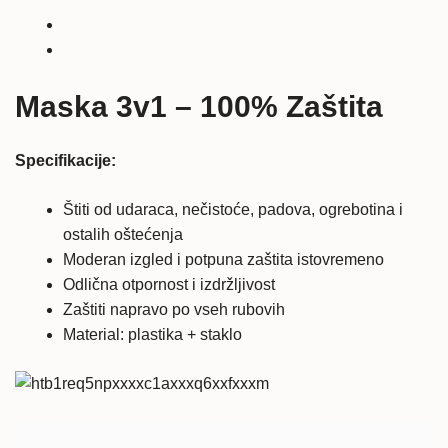
3v1
količina
Maska 3v1 – 100% Zaštita
Specifikacije:
Štiti od udaraca, nečistoće, padova, ogrebotina i
ostalih oštećenja
Moderan izgled i potpuna zaštita istovremeno
Odlična otpornost i izdržljivost
Zaštiti napravo po vseh rubovih
Material: plastika + staklo