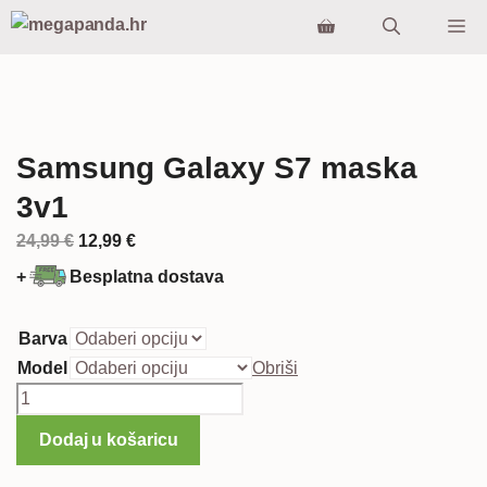
Preskoči
Iz
na
sadržaj
Samsung Galaxy S7 maska
3v1
Izvorna
Trenutna
24,99
€
12,99
€
cijena
cijena
+
Besplatna dostava
bila
je:
je:
12,99 €.
Barva
24,99 €.
Model
Obriši
Samsung
Galaxy
Dodaj u košaricu
S7
maska